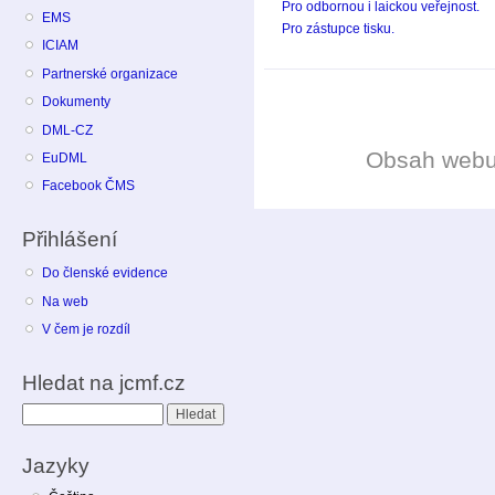
Pro odbornou i laickou veřejnost.
EMS
Pro zástupce tisku.
ICIAM
Partnerské organizace
Dokumenty
DML-CZ
Obsah web
EuDML
Facebook ČMS
Přihlášení
Do členské evidence
Na web
V čem je rozdíl
Hledat na jcmf.cz
Hledat
Jazyky