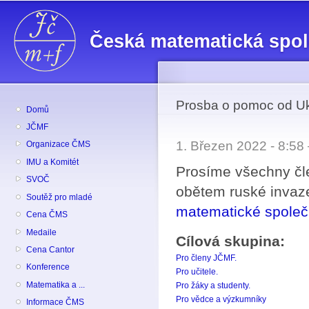
Př
hl
Česká matematická spo
o
Prosba o pomoc od Uk
Domů
JČMF
1. Březen 2022 - 8:5
Organizace ČMS
IMU a Komitét
Prosíme všechny čl
SVOČ
obětem ruské invaze
Soutěž pro mladé
matematické společ
Cena ČMS
Medaile
Cílová skupina:
Cena Cantor
Pro členy JČMF.
Konference
Pro učitele.
Matematika a ...
Pro žáky a studenty.
Pro vědce a výzkumníky
Informace ČMS