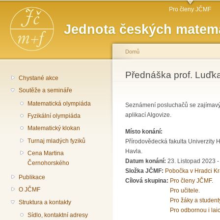
Hlavní menu
Př
Pro členy JČMF
hl
Jednota českých matema
o
Domů
Jste zde
Přednáška prof. Luďka
Chystané akce
Soutěže a semináře
Matematická olympiáda
Seznámení posluchačů se zajímavý
aplikací Algovize.
Fyzikální olympiáda
Matematický klokan
Místo konání:
Turnaj mladých fyziků
Přírodovědecká fakulta Univerzity 
Havla.
Cena Martina
Datum konání:
23. Listopad 2023 -
Černohorského
Složka JČMF:
Pobočka v Hradci Kr
Publikace
Cílová skupina:
Pro členy JČMF.
O JČMF
Pro učitele.
Pro žáky a student
Struktura a kontakty
Pro odbornou i lai
Sídlo, kontaktní adresy