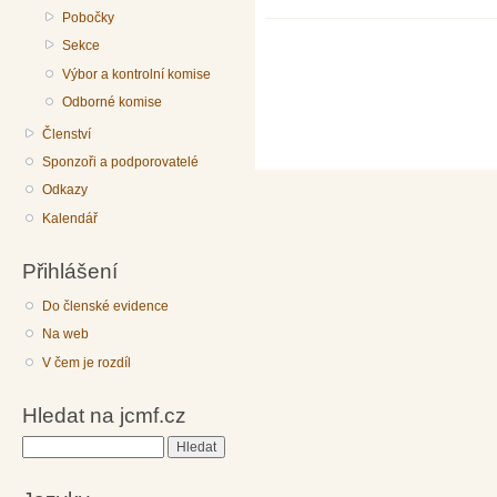
Pobočky
Sekce
Výbor a kontrolní komise
Odborné komise
Členství
Sponzoři a podporovatelé
Odkazy
Kalendář
Přihlášení
Do členské evidence
Na web
V čem je rozdíl
Hledat na jcmf.cz
Hledat