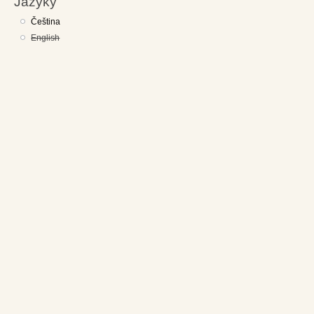
Jazyky
Čeština
English