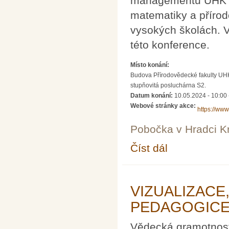
managementu UHK po
matematiky a příro
vysokých školách. V
této konference.
Místo konání:
Budova Přírodovědecké fakulty UHK
stupňovitá posluchárna S2.
Datum konání:
10.05.2024 - 10:00
Webové stránky akce:
https://www
Pobočka v Hradci K
Číst dál
Ani jeden matematick
VIZUALIZACE,
PEDAGOGICE
Vědecká gramotnost