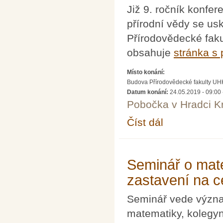
Již 9. ročník konf
přírodní vědy se us
Přírodovědecké faku
obsahuje
stránka s
Místo konání:
Budova Přírodovědecké fakulty UH
Datum konání:
24.05.2019 - 09:00
Pobočka v Hradci K
Číst dál
Ani jeden matematick
Seminář o mat
zastavení na 
Seminář vede význa
matematiky, kolegyn