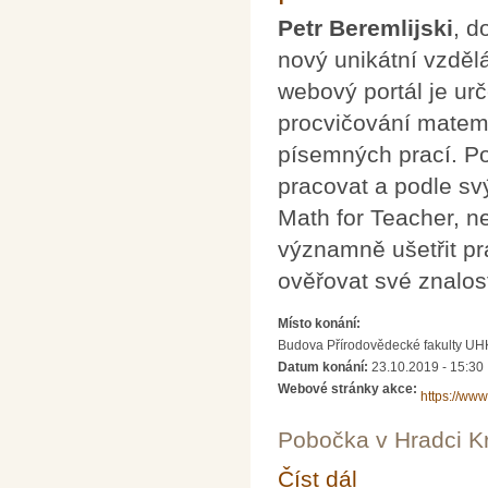
Petr Beremlijski
, d
nový unikátní vzděl
webový portál je ur
procvičování matemat
písemných prací. Po
pracovat a podle sv
Math for Teacher, n
významně ušetřit pr
ověřovat své znalost
Místo konání:
Budova Přírodovědecké fakulty UH
Datum konání:
23.10.2019 - 15:30
Webové stránky akce:
https://www
Pobočka v Hradci K
Číst dál
Seminář o matematické