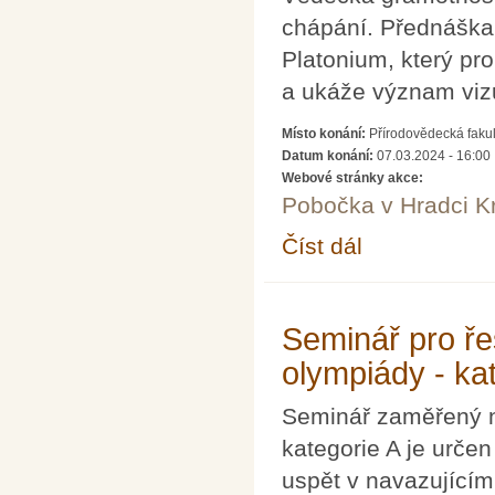
chápání. Přednáška
Platonium, který pro
a ukáže význam viz
Místo konání:
Přírodovědecká fakul
Datum konání:
07.03.2024 - 16:00
Webové stránky akce:
Pobočka v Hradci K
Číst dál
VIZUALIZACE, SYME
Seminář pro ře
olympiády - ka
Seminář zaměřený n
kategorie A je určen
uspět v navazujícím