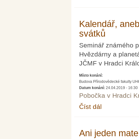
s písemkami
Kalendář, ane
svátků
Seminář známého pop
Hvězdárny a planetá
JČMF v Hradci Král
Místo konání:
Budova Přírodovědecké fakulty UH
Datum konání:
24.04.2019 - 16:30
Pobočka v Hradci K
Číst dál
Kalendář, aneb Astro
Ani jeden mate