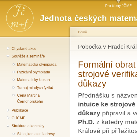
Hlavní menu
Př
Pro členy JČMF
hl
Jednota českých matema
o
Domů
Jste zde
Pobočka v Hradci Krá
Chystané akce
Soutěže a semináře
Formální obrat
Matematická olympiáda
strojové verifi
Fyzikální olympiáda
Matematický klokan
důkazy
Turnaj mladých fyziků
Přednášku s názv
Cena Martina
Černohorského
intuice ke strojové
Publikace
důkazy
připravil a 
O JČMF
Ph.D.
z katedry mat
Struktura a kontakty
Králové při příleži
Sídlo, kontaktní adresy