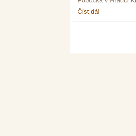
Pobočka v Hradci K
Číst dál
Seminář o matematic
Stránky