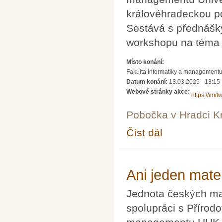
královéhradeckou p
Sestává s přednáš
workshopu na tém
Místo konání:
Fakulta informatiky a managementu 
Datum konání:
13.03.2025 -
13:15
Webové stránky akce:
https://imit
Pobočka v Hradci K
Číst dál
9. ročník Dne π na FI
Ani jeden mate
Jednota českých ma
spolupráci s Přírod