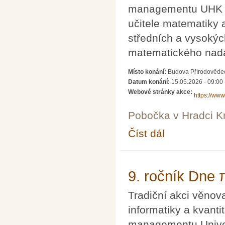
managementu UHK po
učitele matematiky 
středních a vysoký
matematického nadá
Místo konání:
Budova Přírodovědec
Datum konání:
15.05.2026 - 09:00
Webové stránky akce:
https://www
Pobočka v Hradci K
Číst dál
Ani jeden matematický
9. ročník Dne 
Tradiční akci věnov
informatiky a kvanti
managementu Univer