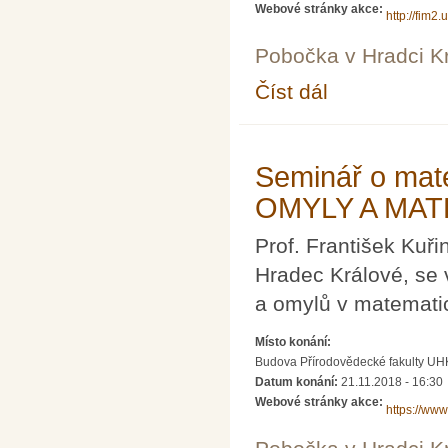
Webové stránky akce:
http://fim2.
Pobočka v Hradci K
Číst dál
Den π na FIM (již po
Seminář o mat
OMYLY A MAT
Prof. František Kuř
Hradec Králové, se
a omylů v matemati
Místo konání:
Budova Přírodovědecké fakulty UH
Datum konání:
21.11.2018 - 16:30
Webové stránky akce:
https://ww