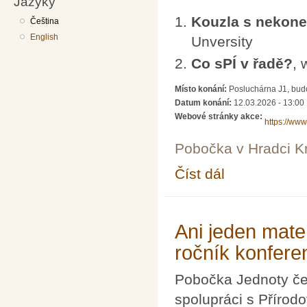
Jazyky
Kouzla s nekon
Čeština
English
Unversity
Co sPÍ v řadě?
, 
Místo konání:
Posluchárna J1, bud
Datum konání:
12.03.2026 - 13:00
Webové stránky akce:
https://www
Pobočka v Hradci K
Číst dál
Den PÍ na FIM
Ani jeden mate
ročník konfere
Pobočka Jednoty če
spolupráci s Přírod