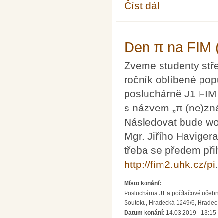
Číst dál
Seminář o matematick
Den π na FIM 
Zveme studenty střed
ročník oblíbené pop
posluchárně J1 FIM
s názvem „π (ne)zná
Následovat bude w
Mgr. Jiřího Havigera
třeba se předem při
http://fim2.uhk.cz/pi
.
Místo konání:
Posluchárna J1 a počítačové učebn
Soutoku, Hradecká 1249/6, Hradec 
Datum konání:
14.03.2019 - 13:15