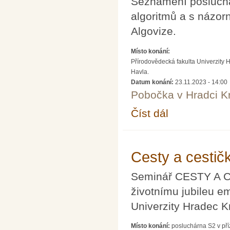
Seznámení poslucha
algoritmů a s názor
Algovize.
Místo konání:
Přírodovědecká fakulta Univerzity 
Havla.
Datum konání:
23.11.2023 - 14:00
Pobočka v Hradci K
Číst dál
Přednáška prof. Luďka
Cesty a cestič
Seminář CESTY A 
životnímu jubileu e
Univerzity Hradec K
Místo konání:
posluchárna S2 v pří