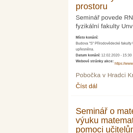
prostoru
Seminář povede RND
fyzikální fakulty Unv
Místo konání:
Budova "S" Přírodovědecké fakulty 
upřesněna.
Datum konání:
12.02.2020 - 15:30
Webové stránky akce:
https://www
Pobočka v Hradci K
Číst dál
Didaktický seminář: V
Seminář o mate
výuku matemati
pomoci učitel