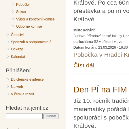
Králové. Po cca 60
Pobočky
přestávka a po ní 
Sekce
Králové.
Výbor a kontrolní komise
Odborné komise
Místo konání:
Členství
Budova Přírodovědecké fakulty Univ
posluchárna S2 v přízemí vlevo.
Sponzoři a podporovatelé
Datum konání:
23.03.2026 - 16:30
Odkazy
Pobočka v Hradci K
Kalendář
Číst dál
Formální obrat v matem
Přihlášení
Do členské evidence
Na web
Den PÍ na FIM
V čem je rozdíl
Již 10. ročník tradi
Hledat na jcmf.cz
matematiky pořádá 
spolupráci s poboč
Hledat
Králové.