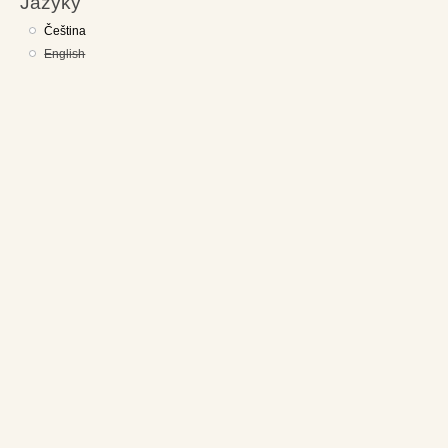
Jazyky
Čeština
English