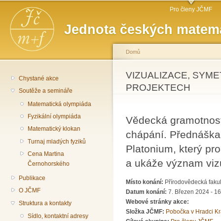
Hlavní menu
Př
Pro členy JČMF
hl
Jednota českých matema
o
Domů
Jste zde
VIZUALIZACE, SYME
Chystané akce
PROJEKTECH
Soutěže a semináře
Matematická olympiáda
Fyzikální olympiáda
Vědecká gramotnost
Matematický klokan
chápání. Přednáška
Turnaj mladých fyziků
Platonium, který pro
Cena Martina
a ukáže význam viz
Černohorského
Publikace
Místo konání:
Přírodovědecká fakul
O JČMF
Datum konání:
7. Březen 2024 - 1
Webové stránky akce:
Struktura a kontakty
Složka JČMF:
Pobočka v Hradci Kr
Sídlo, kontaktní adresy