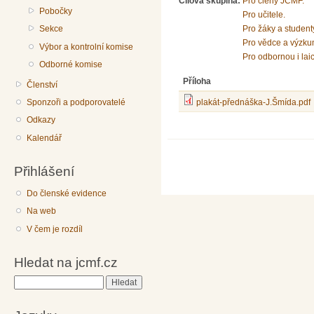
Cílová skupina:
Pro členy JČMF.
Pobočky
Pro učitele.
Sekce
Pro žáky a student
Pro vědce a výzku
Výbor a kontrolní komise
Pro odbornou i lai
Odborné komise
Příloha
Členství
Sponzoři a podporovatelé
plakát-přednáška-J.Šmída.pdf
Odkazy
Kalendář
Přihlášení
Do členské evidence
Na web
V čem je rozdíl
Hledat na jcmf.cz
Hledat