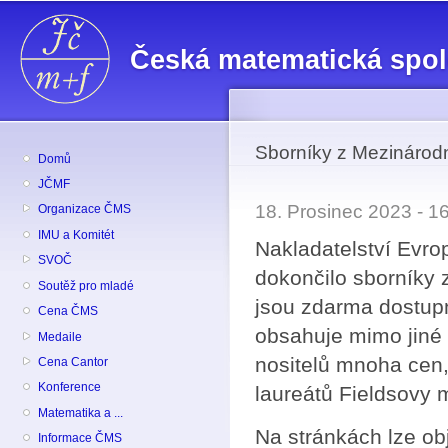
Př
hl
Česká matematická spo
o
Sborníky z Mezinárod
Domů
JČMF
18. Prosinec 2023 - 
Organizace ČMS
IMU a Komitét
Nakladatelství Evr
SVOČ
dokončilo sborníky
Soutěž pro mladé
jsou zdarma dostu
Cena ČMS
obsahuje mimo jiné 
Medaile
nositelů mnoha cen,
Cena Cantor
Konference
laureátů Fieldsovy 
Matematika a ...
Na stránkách lze obj
Informace ČMS