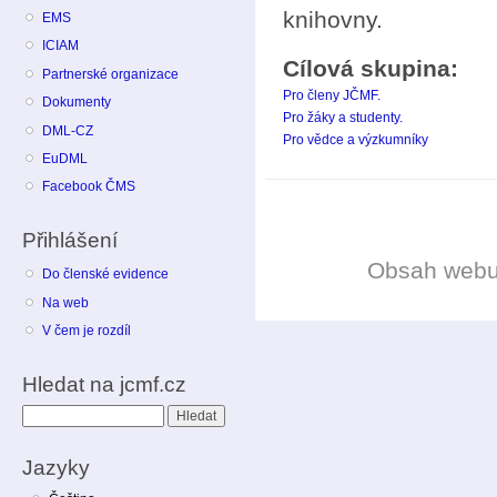
knihovny.
EMS
ICIAM
Cílová skupina:
Partnerské organizace
Pro členy JČMF.
Dokumenty
Pro žáky a studenty.
DML-CZ
Pro vědce a výzkumníky
EuDML
Facebook ČMS
Přihlášení
Obsah web
Do členské evidence
Na web
V čem je rozdíl
Hledat na jcmf.cz
Hledat
Jazyky