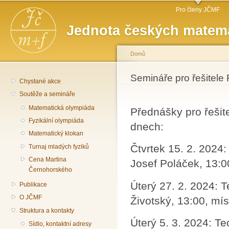
Hlavní menu
Př
Pro členy JČMF
hl
Jednota českých matema
o
Domů
Jste zde
Semináře pro řešitele 
Chystané akce
Soutěže a semináře
Matematická olympiáda
Přednášky pro řešit
Fyzikální olympiáda
dnech:
Matematický klokan
Čtvrtek 15. 2. 2024:
Turnaj mladých fyziků
Cena Martina
Josef Poláček, 13:0
Černohorského
Úterý 27. 2. 2024: T
Publikace
O JČMF
Životský, 13:00, mí
Struktura a kontakty
Úterý 5. 3. 2024: Te
Sídlo, kontaktní adresy