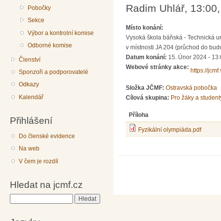
Radim Uhlář, 13:00,
Pobočky
Sekce
Místo konání:
Výbor a kontrolní komise
Vysoká škola báňská - Technická un
Odborné komise
v místnosti JA 204 (průchod do bud
Datum konání:
15. Únor 2024 - 13
Členství
Webové stránky akce:
https://jcmf
Sponzoři a podporovatelé
Odkazy
Složka JČMF:
Ostravská pobočka
Kalendář
Cílová skupina:
Pro žáky a student
Příloha
Přihlášení
Fyzikální olympiáda.pdf
Do členské evidence
Na web
V čem je rozdíl
Hledat na jcmf.cz
Hledat