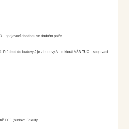
UO – spojovací chodbou ve druhém patře.
04. Průchod do budovy J je z budovy A – rektorát VŠB-TUO – spojovací
rně EC1 (budova Fakulty