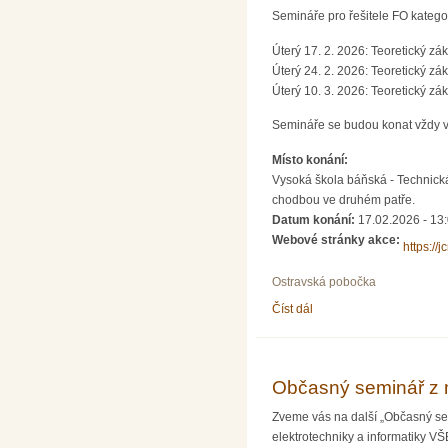
Semináře pro řešitele FO katego
Úterý 17. 2. 2026: Teoretický zá
Úterý 24. 2. 2026: Teoretický zá
Úterý 10. 3. 2026: Teoretický zák
Semináře se budou konat vždy v
Místo konání:
Vysoká škola báňská - Technická
chodbou ve druhém patře.
Datum konání:
17.02.2026 - 13
Webové stránky akce:
https://j
Ostravská pobočka
Číst dál
Semináře pro řešitele FO
Občasný seminář z 
Zveme vás na další „Občasný se
elektrotechniky a informatiky V