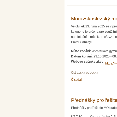
Moravskoslezský ma
Ve čtvrtek 23. října 2025 se v 
kategorie je určena pro soutěžní 
nad letošním ročníkem převzal 
Pavel Gabzdyl.
Místo konání:
Wichterlovo gymná
Datum konání:
23.10.2025 - 08
Webové stránky akce:
https:/
Ostravská pobočka
Číst dál
Moravskoslezský matema
Přednášky pro řešit
Přednášky pro řešitele MO budou
ÚT 7.10. – L. Kapera, úloha č. 5