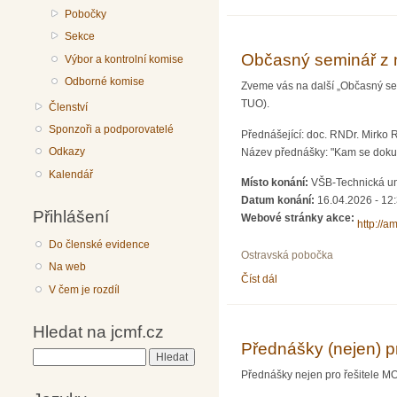
Pobočky
Sekce
Občasný seminář z 
Výbor a kontrolní komise
Odborné komise
Zveme vás na další „Občasný sem
TUO).
Členství
Sponzoři a podporovatelé
Přednášející: doc. RNDr. Mirko 
Odkazy
Název přednášky: "Kam se dokut
Kalendář
Místo konání:
VŠB-Technická un
Datum konání:
16.04.2026 - 12
Přihlášení
Webové stránky akce:
http://a
Do členské evidence
Ostravská pobočka
Na web
Číst dál
Občasný seminář z mate
V čem je rozdíl
Hledat na jcmf.cz
Přednášky (nejen) p
Hledat
Přednášky nejen pro řešitele MO