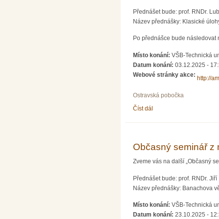
Přednášet bude: prof. RNDr. Lu
Název přednášky: Klasické úloh
Po přednášce bude následovat mi
Místo konání:
VŠB-Technická un
Datum konání:
03.12.2025 - 17
Webové stránky akce:
http://a
Ostravská pobočka
Číst dál
Občasný seminář z mate
Občasný seminář z 
Zveme vás na další „Občasný se
Přednášet bude: prof. RNDr. Jiří
Název přednášky: Banachova vět
Místo konání:
VŠB-Technická un
Datum konání:
23.10.2025 - 12