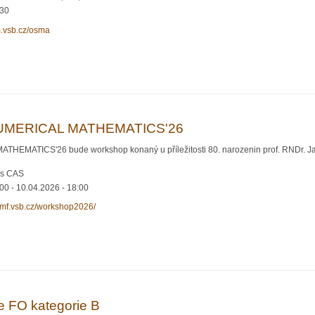
:30
m.vsb.cz/osma
matické analýzy (OSMA)
MERICAL MATHEMATICS'26
TICS'26 bude workshop konaný u příležitosti 80. narozenin prof. RNDr. Jaros
ics CAS
:00
-
10.04.2026 - 18:00
jcmf.vsb.cz/workshop2026/
ICAL MATHEMATICS'26
le FO kategorie B