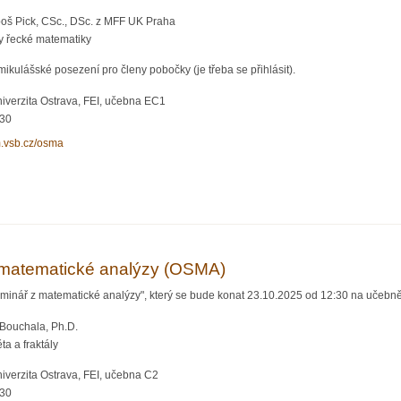
boš Pick, CSc., DSc. z MFF UK Praha
y řecké matematiky
kulášské posezení pro členy pobočky (je třeba se přihlásit).
iverzita Ostrava, FEI, učebna EC1
:30
m.vsb.cz/osma
matické analýzy (OSMA)
matematické analýzy (OSMA)
minář z matematické analýzy", který se bude konat 23.10.2025 od 12:30 na učebně
 Bouchala, Ph.D.
a a fraktály
iverzita Ostrava, FEI, učebna C2
:30