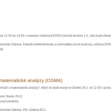
)
od 12:30 do 14:00 v zasedací místnosti EA553 (kromě termínu 1.4., kdy bude před
verzita Ostrava, Fakulta elektrotechniky a informatiky (nová budova), učebna EA5
:30
ešitele matematické olympiády
matematické analýzy (OSMA)
inář z matematické analýzy", který se bude konat ve čtvrtek 26.3. ve 12:30 v pos
nín Slavík, Ph.D.
ovací problém
iverzita Ostrava, FEI, učebna EC1