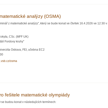
matematické analýzy (OSMA)
inář z matematické analýzy", který se bude konat ve čtvrtek 16.4.2026 ve 12:30 v
Rokyta, CSc. (MFF UK)
álí Fordovy kruhy"
iverzita Ostrava, FEI, učebna EC2
:30
m.vsb.cz/osma
matické analýzy (OSMA)
ro řešitele matematické olympiády
 se budou konat v následujících termínech: