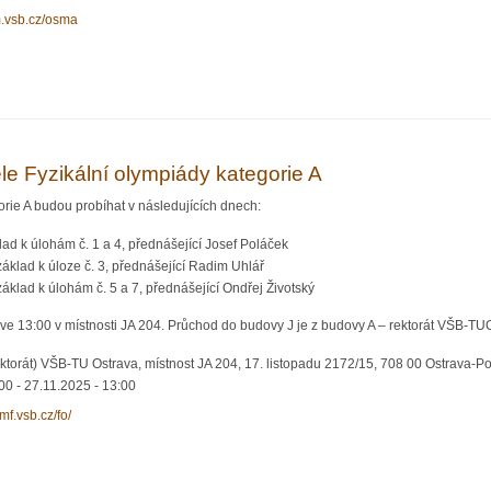
m.vsb.cz/osma
matické analýzy (OSMA)
le Fyzikální olympiády kategorie A
orie A budou probíhat v následujících dnech:
klad k úlohám č. 1 a 4, přednášející Josef Poláček
 základ k úloze č. 3, přednášející Radim Uhlář
základ k úlohám č. 5 a 7, přednášející Ondřej Životský
ve 13:00 v místnosti JA 204. Průchod do budovy J je z budovy A – rektorát VŠB-T
ktorát) VŠB-TU Ostrava, místnost JA 204, 17. listopadu 2172/15, 708 00 Ostrava-P
:00
-
27.11.2025 - 13:00
cmf.vsb.cz/fo/
yzikální olympiády kategorie A