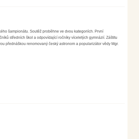
ckého šampionátu. Soutěž proběhne ve dvou kategoriích. První
čníků středních škol a odpovídající ročníky víceletých gymnázií. Záštitu
vou přednáškou renomovaný český astronom a popularizátor vědy Mgr.