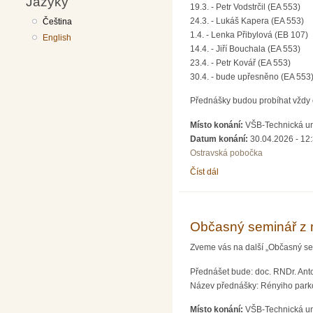
Jazyky
19.3. - Petr Vodstrčil (EA 553)
24.3. - Lukáš Kapera (EA 553)
Čeština
1.4. - Lenka Přibylová (EB 107)
English
14.4. - Jiří Bouchala (EA 553)
23.4. - Petr Kovář (EA 553)
30.4. - bude upřesněno (EA 553
Přednášky budou probíhat vždy 
Místo konání:
VŠB-Technická uni
Datum konání:
30.04.2026 - 12
Ostravská pobočka
Číst dál
Přednášky (nejen) pro ř
Občasný seminář z 
Zveme vás na další „Občasný sem
Přednášet bude: doc. RNDr. Anto
Název přednášky: Rényiho park
Místo konání:
VŠB-Technická un