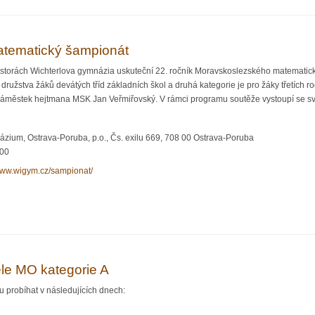
tematický šampionát
prostorách Wichterlova gymnázia uskuteční 22. ročník Moravskoslezského matemati
družstva žáků devátých tříd základních škol a druhá kategorie je pro žáky třetích ro
náměstek hejtmana MSK Jan Veřmiřovský. V rámci programu soutěže vystoupí se s
zium, Ostrava-Poruba, p.o., Čs. exilu 669, 708 00 Ostrava-Poruba
:00
/www.wigym.cz/sampionat/
tický šampionát
ele MO kategorie A
 probíhat v následujících dnech: