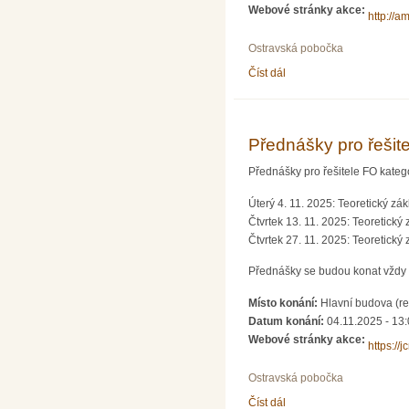
Webové stránky akce:
http://a
Ostravská pobočka
Číst dál
Občasný seminář z mate
Přednášky pro řešite
Přednášky pro řešitele FO kateg
Úterý 4. 11. 2025: Teoretický zá
Čtvrtek 13. 11. 2025: Teoretický
Čtvrtek 27. 11. 2025: Teoretický 
Přednášky se budou konat vždy 
Místo konání:
Hlavní budova (re
Datum konání:
04.11.2025 - 13
Webové stránky akce:
https://j
Ostravská pobočka
Číst dál
Přednášky pro řešitele F