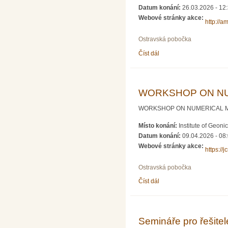
Datum konání:
26.03.2026 - 12
Webové stránky akce:
http://a
Ostravská pobočka
Číst dál
Občasný seminář z mate
WORKSHOP ON NU
WORKSHOP ON NUMERICAL MATHEMA
Místo konání:
Institute of Geon
Datum konání:
09.04.2026 - 08
Webové stránky akce:
https://
Ostravská pobočka
Číst dál
WORKSHOP ON NUMER
Semináře pro řešite