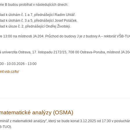
rie B budou probíhat v následujících dnech:
klad k úlohám č. 1 a 7, přednášející Radim Uhlář.
klad k úlohám č. 3 a 5, přednášející Josef Poláček.
lad k úloze č. 2, přednášející Ondřej Životský.
e 13:00 na místnosti JA 204. Průchod do budovy J je z budovy A – rektorát VŠB-T
 univerzita Ostrava, 17. listopadu 2172/15, 708 00 Ostrava-Poruba, místnost JA 2
:00
-
10.03.2026 - 13:00
cmf.vsb.cz/fo/
 kategorie B
matematické analýzy (OSMA)
minář z matematické analýzy", který se bude konat 3.12.2025 od 17:30 v posluchá
ŠB-TUO).