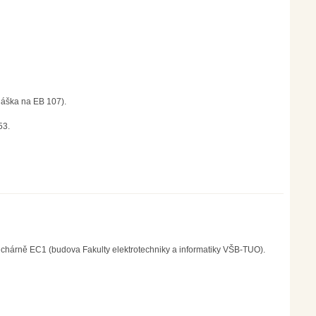
náška na EB 107).
53.
luchárně EC1 (budova Fakulty elektrotechniky a informatiky VŠB-TUO).