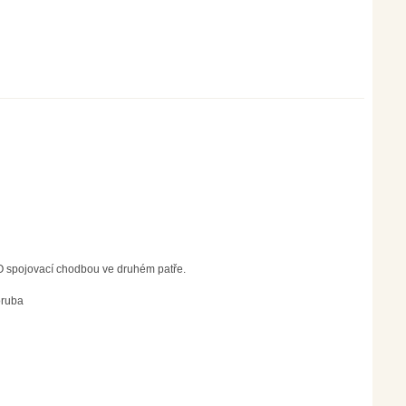
UO spojovací chodbou ve druhém patře.
oruba