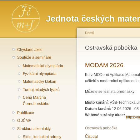
Hlavní menu
Jednota českých matem
Domů
Jste zde
Ostravská pobočka
Chystané akce
Soutěže a semináře
MODAM 2026
Matematická olympiáda
Fyzikální olympiáda
Kurz MODerní Aplikace Matematik
učitelů s moderními aplikacemi 
Matematický klokan
Turnaj mladých fyziků
Můžete se těšit na přednášky:
Cena Martina
Místo konání:
VŠB-Technická uni
Černohorského
Datum konání:
12.06.2026 - 08
Publikace
Webové stránky akce:
https:/
O JČMF
Ostravská pobočka
Struktura a kontakty
Číst dál
MODAM 2026
Sídlo, kontaktní adresy