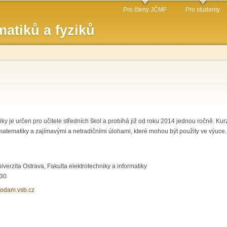
Přejít k
Pro členy JČMF
Pro studenty
hlavnímu
atiků a fyziků
obsahu
y je určen pro učitele středních škol a probíhá již od roku 2014 jednou ročně. K
matematiky a zajímavými a netradičními úlohami, které mohou být použity ve výuce
verzita Ostrava, Fakulta elektrotechniky a informatiky
:30
/modam.vsb.cz