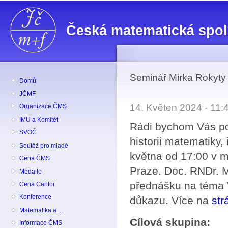
Př
hl
Česká matematická spo
o
Seminář Mirka Rokyty
Domů
JČMF
14. Květen 2024 - 11
Organizace ČMS
IMU a Komitét
Rádi bychom Vás po
SVOČ
historii matematiky,
Soutěž pro mladé
května od 17:00 v m
Cena ČMS
Praze. Doc. RNDr. 
Medaile
přednášku na téma 
Cena Cantor
Konference
důkazu. Více na
str
Matematika a ...
Cílová skupina:
Informace ČMS