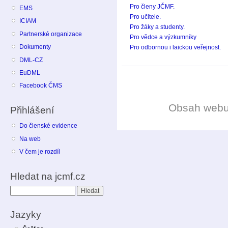
Pro členy JČMF.
EMS
Pro učitele.
ICIAM
Pro žáky a studenty.
Partnerské organizace
Pro vědce a výzkumníky
Dokumenty
Pro odbornou i laickou veřejnost.
DML-CZ
EuDML
Facebook ČMS
Obsah web
Přihlášení
Do členské evidence
Na web
V čem je rozdíl
Hledat na jcmf.cz
Hledat
Jazyky