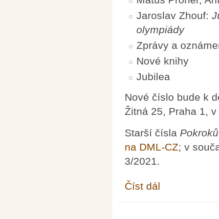
Jaroslav Zhouf:
J
olympiády
Zprávy a oznáme
Nové knihy
Jubilea
Nové číslo bude k 
Žitná 25, Praha 1, 
Starší čísla
Pokroků
na DML-CZ
; v souč
3/2021.
Číst dál
Pokroky matematiky, f