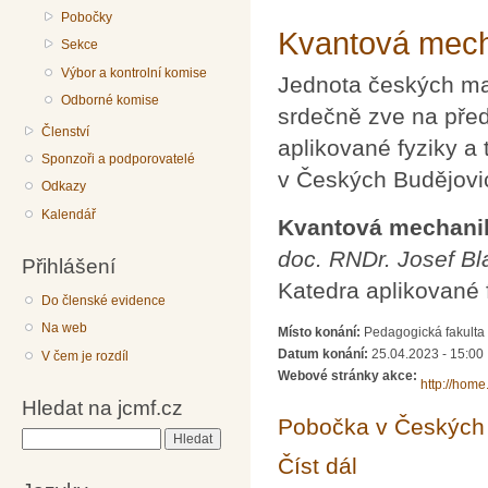
Pobočky
Kvantová mecha
Sekce
Výbor a kontrolní komise
Jednota českých mat
Odborné komise
srdečně zve na před
Členství
aplikované fyziky a
Sponzoři a podporovatelé
v Českých Budějovic
Odkazy
Kalendář
Kvantová mechanika
doc. RNDr. Josef Bl
Přihlášení
Katedra aplikované 
Do členské evidence
Na web
Místo konání:
Pedagogická fakulta
Datum konání:
25.04.2023 - 15:00
V čem je rozdíl
Webové stránky akce:
http://home.
Hledat na jcmf.cz
Pobočka v Českých 
Hledat
Číst dál
Kvantová mechanika a