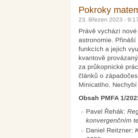
Pokroky matema
23. Březen 2023 - 9:
Právě vychází nové 
astronomie. Přináší
funkcích a jejich v
kvantově provázaným
za průkopnické prác
článků o západočes
Minicatiho. Nechybí 
Obsah PMFA 1/202
Pavel Řehák:
Reg
konvergenčním t
Daniel Reitzner: