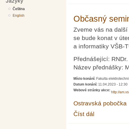
Jazyky
Čeština
English
Občasný semin
Zveme vás na další
se bude konat v úte
a informatiky VŠB-
Přednášející: RNDr.
Název přednášky: M
Místo konání:
Fakulta elektrotechn
Datum konání:
11.04.2023 - 12:30
Webové stránky akce:
http://am.v
Ostravská pobočka
Číst dál
Občasný seminář z m