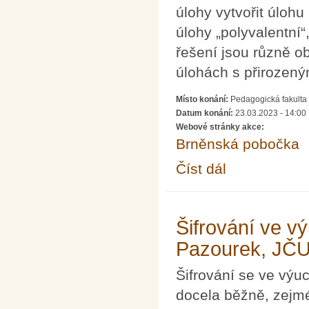
úlohy vytvořit úloh
úlohy „polyvalentní“
řešení jsou různě o
úlohách s přirozeným
Místo konání:
Pedagogická fakulta 
Datum konání:
23.03.2023 - 14:00
Webové stránky akce:
Brněnská pobočka
Číst dál
Otevřené a polyvalen
Šifrování ve v
Pazourek, JČU
Šifrování se ve výu
docela běžně, zejmé