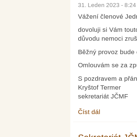
31. Leden 2023 - 8:2
Vážení členové Jed
dovoluji si Vám tou
důvodu nemoci zruše
Běžný provoz bude 
Omlouvám se za způ
S pozdravem a přán
Kryštof Termer
sekretariát JČMF
Číst dál
Sekretariát JČMF - z