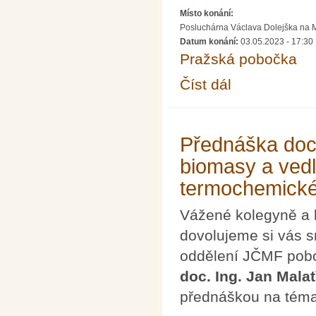
Místo konání:
Posluchárna Václava Dolejška na Mat
Datum konání:
03.05.2023 - 17:30
Pražská pobočka
Číst dál
Přednáška doc. Michal
Přednáška doc.
biomasy a ved
termochemické
Vážené kolegyně a 
dovolujeme si vás s
oddělení JČMF pobo
doc. Ing. Jan Malať
přednáškou na tém