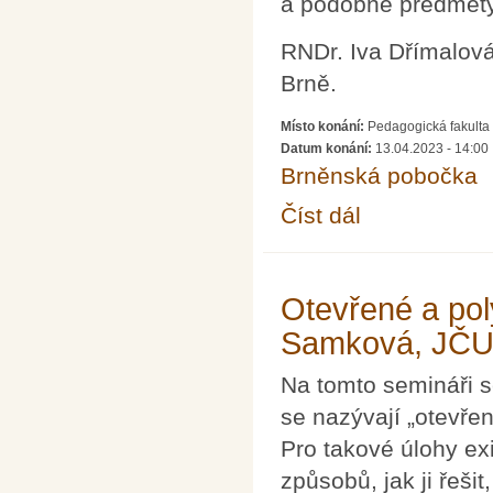
a podobné předměty
RNDr. Iva Dřímalová
Brně.
Místo konání:
Pedagogická fakulta 
Datum konání:
13.04.2023 - 14:00
Brněnská pobočka
Číst dál
Podpora studentů učit
Otevřené a pol
Samková, JČU 
Na tomto semináři 
se nazývají „otevře
Pro takové úlohy exi
způsobů, jak ji řeši