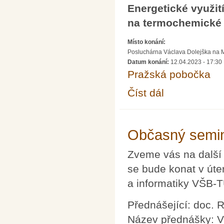
Energetické využit
na termochemické
Místo konání:
Posluchárna Václava Dolejška na Mat
Datum konání:
12.04.2023 - 17:30
Pražská pobočka
Číst dál
Přednáška doc. Jana 
procesy
Občasný semin
Zveme vás na další
se bude konat v úte
a informatiky VŠB-
Přednášející: doc. 
Název přednášky: V