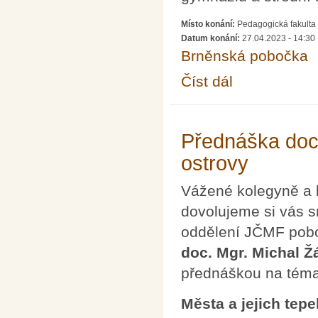
Místo konání:
Pedagogická fakulta 
Datum konání:
27.04.2023 - 14:30
Brněnská pobočka
Číst dál
Jak v hodinách matema
Svobodová, CMG a S
Přednáška doc.
ostrovy
Vážené kolegyně a 
dovolujeme si vás s
oddělení JČMF pobo
doc. Mgr. Michal Ž
přednáškou na tém
Města a jejich tepe