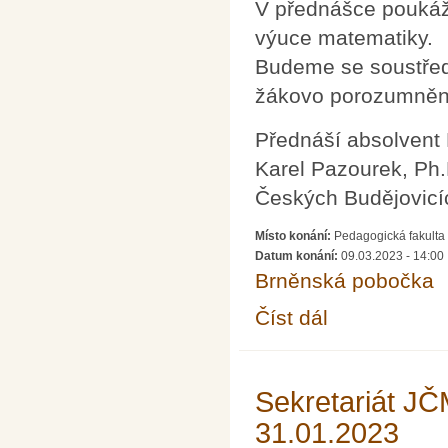
V přednášce poukáž
výuce matematiky.
Budeme se soustředi
žákovo porozumněn
Přednáší absolvent 
Karel Pazourek, Ph.
Českých Budějovicí
Místo konání:
Pedagogická fakulta 
Datum konání:
09.03.2023 - 14:00
Brněnská pobočka
Číst dál
Šifrování ve výuce m
Sekretariát J
31.01.2023