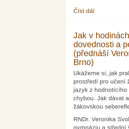
Číst dál
Přednáška Matematika 
Jak v hodinách
dovednosti a po
(přednáší Ver
Brno)
Ukážeme si, jak prak
prostředí pro učení 
jazyk z hodnotícího 
chybou. Jak dávat a
žákovskou seberefle
RNDr. Veronika Svo
gymnáziu a střední 