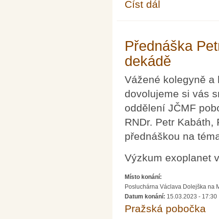
Číst dál
Sekretariát JČMF - z
Přednáška Petr
dekádě
Vážené kolegyně a 
dovolujeme si vás s
oddělení JČMF pobo
RNDr. Petr Kabáth, 
přednáškou na tém
Výzkum exoplanet v 
Místo konání:
Posluchárna Václava Dolejška na Mat
Datum konání:
15.03.2023 - 17:30
Pražská pobočka