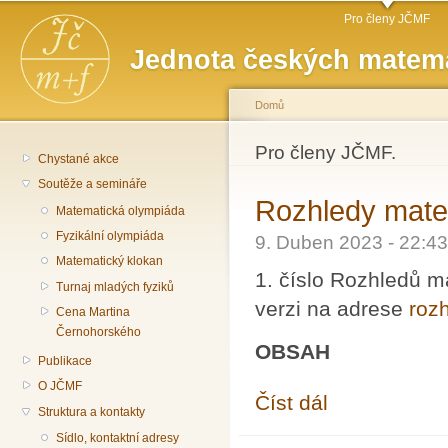
Hlavní menu
Př
Pro členy JČMF
hl
Jednota českých matema
o
Domů
Jste zde
Pro členy JČMF.
Chystané akce
Soutěže a semináře
Rozhledy matem
Matematická olympiáda
Fyzikální olympiáda
9. Duben 2023 - 22:
Matematický klokan
1. číslo Rozhledů m
Turnaj mladých fyziků
verzi na adrese
rozh
Cena Martina
Černohorského
OBSAH
Publikace
O JČMF
Číst dál
Rozhledy matematicko-
Struktura a kontakty
Sídlo, kontaktní adresy