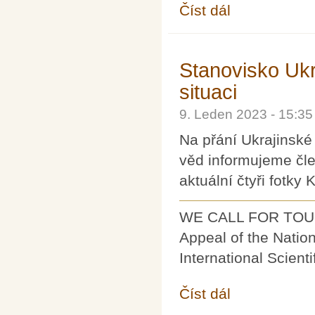
Číst dál
Přednáška Petra Kabá
Stanovisko Ukr
situaci
9. Leden 2023 - 15:3
Na přání Ukrajinské
věd informujeme čle
aktuální čtyři fotky
WE CALL FOR TOU
Appeal of the Natio
International Scient
Číst dál
Stanovisko Ukrajinské