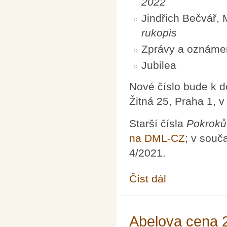
2022
Jindřich Bečvář,
rukopis
Zprávy a oznáme
Jubilea
Nové číslo bude k 
Žitná 25, Praha 1, 
Starší čísla
Pokroků
na DML-CZ
; v souč
4/2021.
Číst dál
Pokroky matematiky, f
Abelova cena 2