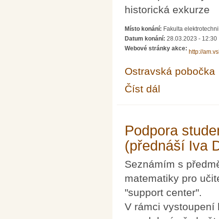
historická exkurze
Místo konání:
Fakulta elektrotechn
Datum konání:
28.03.2023 - 12:30
Webové stránky akce:
http://am.v
Ostravská pobočka
Číst dál
Občasný seminář z m
Podpora studen
(přednáší Iva 
Seznámím s předměty
matematiky pro učit
"support center".
V rámci vystoupení 