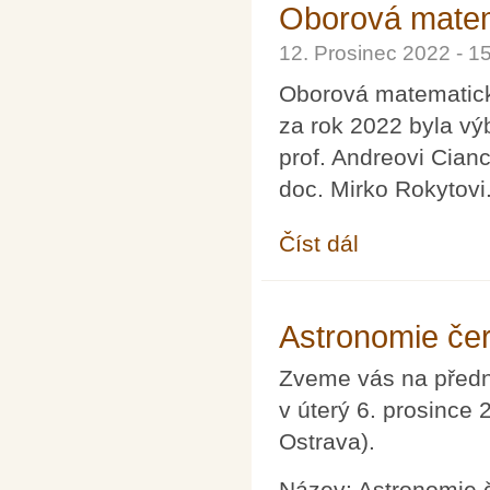
Oborová matem
12. Prosinec 2022 - 
Oborová matematick
za rok 2022 byla v
prof. Andreovi Cian
doc. Mirko Rokytovi
Číst dál
Oborová matematická
Astronomie če
Zveme vás na předn
v úterý 6. prosince
Ostrava).
Název: Astronomie 