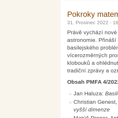
Pokroky matema
31. Prosinec 2022 - 
Právě vychází nové 
astronomie. Přináší
basilejského problém
vícerozměrných pros
klobouků a ohlédnut
tradiční zprávy a oz
Obsah PMFA 4/202
Jan Haluza:
Basil
Christian Genest
vyšší dimenze
Matúš Proner, An