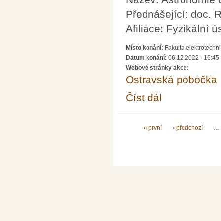
Přednášející: doc. 
Afiliace: Fyzikální 
Místo konání:
Fakulta elektrotechn
Datum konání:
06.12.2022 - 16:45
Webové stránky akce:
Ostravská pobočka
Číst dál
Astronomie černých d
Stránky
« první
‹ předchozí
…