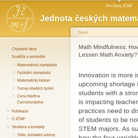
Hlavní menu
Př
Pro členy JČMF
hl
Jednota českých matema
o
Domů
Jste zde
Math Mindfulness: Ho
Chystané akce
Lessen Math Anxiety? 
Soutěže a semináře
Matematická olympiáda
Fyzikální olympiáda
Innovation is more 
Matematický klokan
upcoming shortage i
Turnaj mladých fyziků
students with a str
Cena Martina
is impacting teacher
Černohorského
practices need to d
Publikace
of students to be no
O JČMF
Struktura a kontakty
STEM majors. As suc
Sídlo, kontaktní adresy
how the four variabl