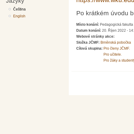
Jazyky
Čeština
Po krátkém úvodu b
English
Místo konání:
Pedagogická fakulta 
Datum konání:
20. Říjen 2022 - 14
Webové stránky akce:
Složka JČMF:
Brněnská pobočka
Cílová skupina:
Pro členy JČMF.
Pro učitele.
Pro žáky a student