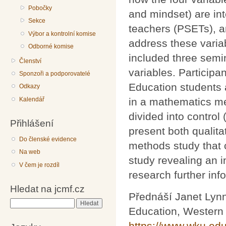
Pobočky
and mindset) are in
Sekce
teachers (PSETs), a
Výbor a kontrolní komise
address these varia
Odborné komise
included three semin
Členství
variables. Participa
Sponzoři a podporovatelé
Education students a
Odkazy
in a mathematics me
Kalendář
divided into control
Přihlášení
present both qualita
Do členské evidence
methods study that c
Na web
study revealing an 
V čem je rozdíl
research further in
Hledat na jcmf.cz
Přednáší Janet Lynn
Hledat
Education, Western 
https://www.wku.edu