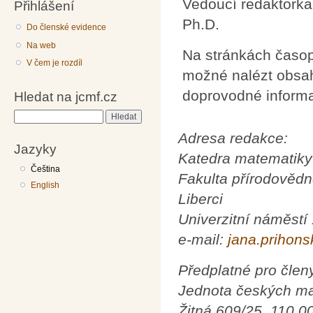
Vedoucí redaktorka
Přihlášení
Ph.D.
Do členské evidence
Na web
Na stránkách časo
V čem je rozdíl
možné nalézt obsah
doprovodné inform
Hledat na jcmf.cz
Hledat
Adresa redakce:
Jazyky
Katedra matematiky
Čeština
Fakulta přírodovědn
English
Liberci
Univerzitní náměstí
e-mail:
jana.prihons
Předplatné pro člen
Jednota českých ma
Žitná 609/25, 110 0