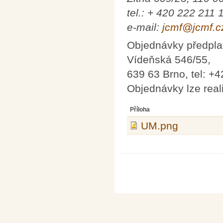
tel.: + 420 222 211 
e-mail:
jcmf@jcmf.c
Objednávky předplat
Vídeňská 546/55,
639 63 Brno, tel: +
Objednávky lze real
Příloha
UM.png