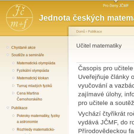
Hlavní menu
Př
Pro členy JČMF
hl
Jednota českých matema
o
Domů
›
Publikace
Jste zde
Učitel matematiky
Chystané akce
Soutěže a semináře
Matematická olympiáda
Časopis pro učitele
Fyzikální olympiáda
Uveřejňuje články o
Matematický klokan
vyučování a vazbách
Turnaj mladých fyziků
zajímavé úlohy, in
Cena Martina
Černohorského
pro učitele a soutě
Publikace
Vychází čtyřikrát r
Pokroky matematiky, fyziky
vydává JČMF, do ro
a astronomie
Přírodovědeckou fa
Rozhledy matematicko-