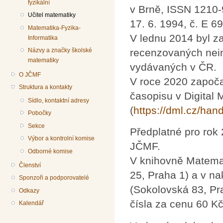
fyzikální
v Brně, ISSN 1210-
Učitel matematiky
17. 6. 1994, č. E 6
Matematika-Fyzika-
V lednu 2014 byl 
Informatika
recenzovaných nei
Názvy a značky školské
matematiky
vydávaných v ČR.
O JČMF
V roce 2020 započal
Struktura a kontakty
časopisu v Digital 
Sídlo, kontaktní adresy
(
https://dml.cz/ha
Pobočky
Sekce
Předplatné pro rok 
Výbor a kontrolní komise
JČMF.
Odborné komise
V knihovně Matema
Členství
25, Praha 1) a v na
Sponzoři a podporovatelé
(Sokolovská 83, Pra
Odkazy
čísla za cenu 60 Kč
Kalendář