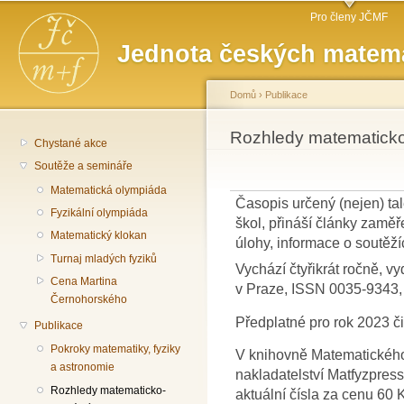
Hlavní menu
Př
Pro členy JČMF
hl
Jednota českých matema
o
Domů
›
Publikace
Jste zde
Rozhledy matematicko-
Chystané akce
Soutěže a semináře
Matematická olympiáda
Časopis určený (nejen) ta
Fyzikální olympiáda
škol, přináší články zaměř
Matematický klokan
úlohy, informace o soutěž
Turnaj mladých fyziků
Vychází čtyřikrát ročně,
Cena Martina
v Praze, ISSN 0035-9343, 
Černohorského
Předplatné pro rok 2023 č
Publikace
Pokroky matematiky, fyziky
V knihovně Matematického 
a astronomie
nakladatelství Matfyzpress
Rozhledy matematicko-
aktuální čísla za cenu 60 