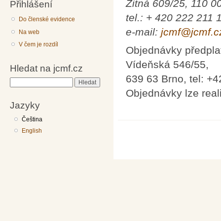
Žitná 609/25, 110 0
Přihlášení
tel.: + 420 222 211 
Do členské evidence
e-mail:
jcmf@jcmf.c
Na web
V čem je rozdíl
Objednávky předplat
Vídeňská 546/55,
Hledat na jcmf.cz
639 63 Brno, tel: +
Hledat
Objednávky lze real
Jazyky
Čeština
English