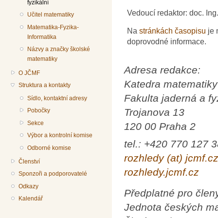
fyzikální
Vedoucí redaktor: doc. In
Učitel matematiky
Matematika-Fyzika-
Na
stránkách časopisu
je 
Informatika
doprovodné informace.
Názvy a značky školské
matematiky
Adresa redakce:
O JČMF
Katedra matematiky
Struktura a kontakty
Fakulta jaderná a f
Sídlo, kontaktní adresy
Trojanova 13
Pobočky
Sekce
120 00 Praha 2
Výbor a kontrolní komise
tel.: +420 770 127 
Odborné komise
rozhledy (at) jcmf.c
Členství
rozhledy.jcmf.cz
Sponzoři a podporovatelé
Odkazy
Předplatné pro člen
Kalendář
Jednota českých ma