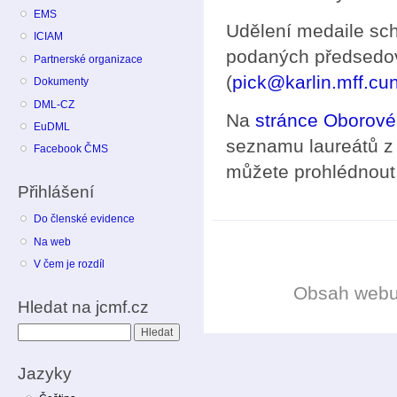
EMS
Udělení medaile sc
ICIAM
podaných předsedov
Partnerské organizace
(
pick@karlin.mff.cun
Dokumenty
DML-CZ
Na
stránce Oborové
EuDML
seznamu laureátů z 
Facebook ČMS
můžete prohlédnout
Přihlášení
Do členské evidence
Na web
V čem je rozdíl
Obsah web
Hledat na jcmf.cz
Hledat
Jazyky