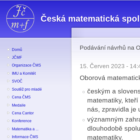
Př
hl
Česká matematická spo
o
Podávání návrhů na 
Domů
JČMF
15. Červen 2023 - 14
Organizace ČMS
IMU a Komitét
Oborová matematic
SVOČ
Soutěž pro mladé
českým a slovens
Cena ČMS
matematiky, kteří
Medaile
nás, zpravidla je 
Cena Cantor
významným zahran
Konference
dlouhodobě spolup
Matematika a ...
matematiky.
Informace ČMS