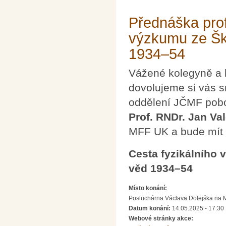
Přednáška prof
výzkumu ze Šk
1934–54
Vážené kolegyně a 
dovolujeme si vás s
oddělení JČMF pobo
Prof. RNDr. Jan Val
MFF UK a bude mít 
Cesta fyzikálního
věd 1934–54
Místo konání:
Posluchárna Václava Dolejška na Mat
Datum konání:
14.05.2025 - 17:30
Webové stránky akce: