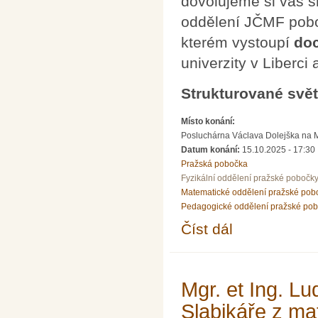
dovolujeme si vás s
oddělení JČMF pobo
kterém vystoupí
doc
univerzity v Liberc
Strukturované svět
Místo konání:
Posluchárna Václava Dolejška na Mat
Datum konání:
15.10.2025 - 17:30
Pražská pobočka
Fyzikální oddělení pražské pobočk
Matematické oddělení pražské pob
Pedagogické oddělení pražské po
Číst dál
doc. RNDr. Miroslav Šu
Mgr. et Ing. L
Slabikáře z ma