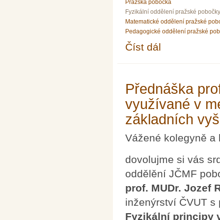
Pražská pobočka
Fyzikální oddělení pražské pobočk
Matematické oddělení pražské pob
Pedagogické oddělení pražské po
Číst dál
Přednáška Anny Křivk
Přednáška prof
využívané v me
základních vy
Vážené kolegyně a 
dovolujme si vás sr
oddělění JČMF pobo
prof. MUDr. Jozef 
inženýrství ČVUT s
Fyzikální principy