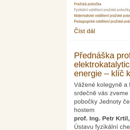
Pražská pobočka
Fyzikální oddělení pražské pobočk
Matematické oddělení pražské pob
Pedagogické oddělení pražské po
Číst dál
Přednáška Dr. Reného
Přednáška prof.
elektrokatalyti
energie – klíč 
Vážené kolegyně a 
srdečně vás zveme n
pobočky Jednoty če
hostem
prof. Ing. Petr Krtil
Ústavu fyzikální c