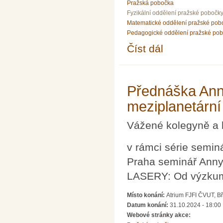
Pražská pobočka
Fyzikální oddělení pražské pobočk
Matematické oddělení pražské pob
Pedagogické oddělení pražské po
Číst dál
Pozvánka na předván
Přednáška Ann
meziplanetární
Vážené kolegyně a 
v rámci série semi
Praha seminář Anny
LASERY: Od výzkumu
Místo konání:
Atrium FJFI ČVUT, B
Datum konání:
31.10.2024 - 18:00
Webové stránky akce: