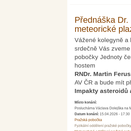
Přednáška Dr. 
meteorické pl
Vážené kolegyně a 
srdečně Vás zveme n
pobočky Jednoty če
hostem
RNDr. Martin Ferus
AV ČR a bude mít p
Impakty asteroidů
Místo konání:
Posluchárna Václava Dolejška na Mat
Datum konání:
15.04.2026 - 17:30
Pražská pobočka
Fyzikální oddělení pražské pobočk