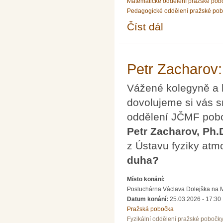
Matematické oddělení pražské pob
Pedagogické oddělení pražské po
Číst dál
Přednáška Dr. Martin
Petr Zacharov:
Vážené kolegyně a 
dovolujeme si vás s
oddělení JČMF pobo
Petr Zacharov, Ph.
z Ústavu fyziky at
duha?
Místo konání:
Posluchárna Václava Dolejška na Mat
Datum konání:
25.03.2026 - 17:30
Pražská pobočka
Fyzikální oddělení pražské pobočk