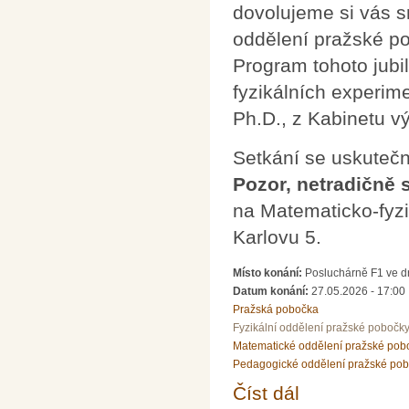
dovolujeme si vás s
oddělení pražské p
Program tohoto jubi
fyzikálních experim
Ph.D., z Kabinetu 
Setkání se uskutečn
Pozor, netradičně 
na Matematicko-fyzik
Karlovu 5.
Místo konání:
Posluchárně F1 ve dr
Datum konání:
27.05.2026 - 17:00
Pražská pobočka
Fyzikální oddělení pražské pobočk
Matematické oddělení pražské pob
Pedagogické oddělení pražské po
Číst dál
Pozvánka na 100. setk