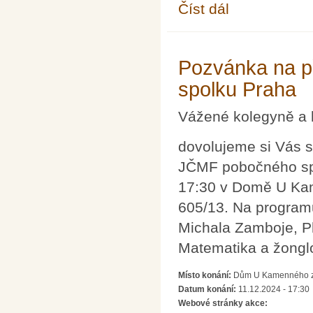
Číst dál
Vánoční přednáška - 
Pozvánka na p
spolku Praha
Vážené kolegyně a 
dovolujeme si Vás s
JČMF pobočného spol
17:30 v Domě U Ka
605/13. Na program
Michala Zamboje, P
Matematika a žongl
Místo konání:
Dům U Kamenného zv
Datum konání:
11.12.2024 - 17:30
Webové stránky akce: