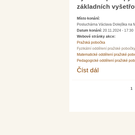
základních vyšetř
Místo konání:
Posluchárna Václava Dolejška na Mat
Datum konání:
20.11.2024 - 17:30
Webové stránky akce:
Pražská pobočka
Fyzikální oddělení pražské pobočk
Matematické oddělení pražské pob
Pedagogické oddělení pražské po
Číst dál
Přednáška prof. Rosin
metodách oka
Stránky
1