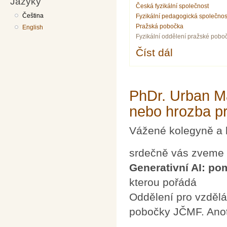
Jazyky
Česká fyzikální společnost
Čeština
Fyzikální pedagogická společnos
Pražská pobočka
English
Fyzikální oddělení pražské pobo
Číst dál
Physics Café 1: Jak 
PhDr. Urban Ma
nebo hrozba pr
Vážené kolegyně a 
srdečně vás zveme
Generativní AI: po
kterou pořádá
Oddělení pro vzdělá
pobočky JČMF. Ano