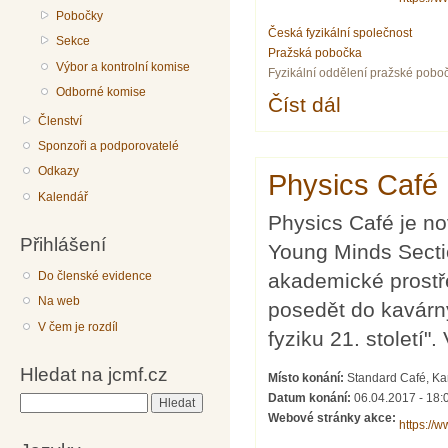
Pobočky
Česká fyzikální společnost
Sekce
Pražská pobočka
Výbor a kontrolní komise
Fyzikální oddělení pražské pobo
Odborné komise
Číst dál
Physics Pizza Party
Členství
Sponzoři a podporovatelé
Odkazy
Physics Café 1
Kalendář
Physics Café je n
Přihlášení
Young Minds Section
Do členské evidence
akademické prostře
Na web
posedět do kavárny
V čem je rozdíl
fyziku 21. století
Hledat na jcmf.cz
Místo konání:
Standard Café, Kar
Datum konání:
06.04.2017 - 18:
Hledat
Webové stránky akce:
https://