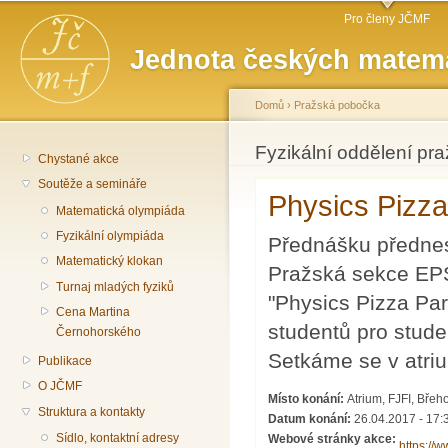
Hlavní menu
Př
Pro členy JČMF
hl
Jednota českých matema
o
Domů
›
Pražská pobočka
Jste zde
Fyzikální oddělení pr
Chystané akce
Soutěže a semináře
Physics Pizza
Matematická olympiáda
Fyzikální olympiáda
Přednášku přednes
Matematický klokan
Pražská sekce EPS
Turnaj mladých fyziků
"Physics Pizza Part
Cena Martina
studentů pro stude
Černohorského
Setkáme se v atriu
Publikace
O JČMF
Místo konání:
Atrium, FJFI, Břeh
Struktura a kontakty
Datum konání:
26.04.2017 - 17:
Sídlo, kontaktní adresy
Webové stránky akce:
https://