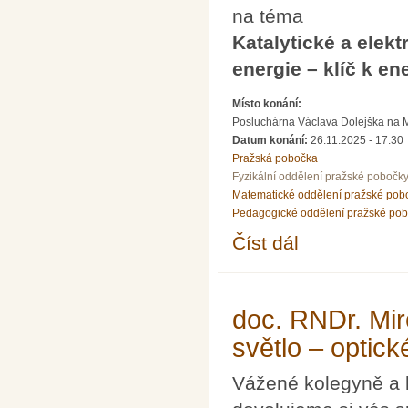
na téma
Katalytické a elek
energie – klíč k ene
Místo konání:
Posluchárna Václava Dolejška na Mat
Datum konání:
26.11.2025 - 17:30
Pražská pobočka
Fyzikální oddělení pražské pobočk
Matematické oddělení pražské pob
Pedagogické oddělení pražské po
Číst dál
Přednáška prof. Krtila
21. století?
doc. RNDr. Mir
světlo – optic
Vážené kolegyně a 