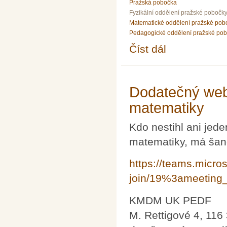
Pražská pobočka
Fyzikální oddělení pražské pobočk
Matematické oddělení pražské pob
Pedagogické oddělení pražské po
Číst dál
Přednáška prof. Jana
Dodatečný web
matematiky
Kdo nestihl ani jed
matematiky, má šanc
https://teams.micro
join/19%3ameetin
KMDM UK PEDF
M. Rettigové 4, 116