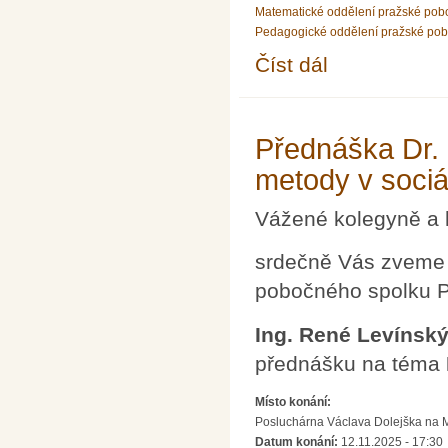
Matematické oddělení pražské pob
Pedagogické oddělení pražské po
Číst dál
Petr Zacharov: Kde le
Přednáška Dr.
metody v sociá
Vážené kolegyně a 
srdečně Vás zveme 
pobočného spolku P
Ing. René Levínský
přednášku na téma
Místo konání:
Posluchárna Václava Dolejška na Mat
Datum konání:
12.11.2025 - 17:30