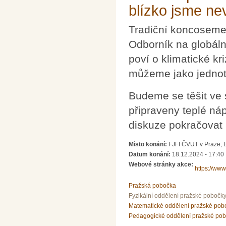
blízko jsme n
Tradiční koncoseme
Odborník na globáln
poví o klimatické kr
můžeme jako jednotl
Budeme se těšit ve 
připraveny teplé ná
diskuze pokračovat 
Místo konání:
FJFI ČVUT v Praze, 
Datum konání:
18.12.2024 - 17:40
Webové stránky akce:
https://ww
Pražská pobočka
Fyzikální oddělení pražské pobočk
Matematické oddělení pražské pob
Pedagogické oddělení pražské po