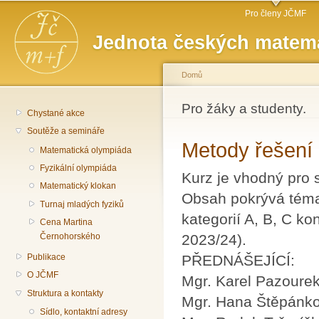
Hlavní menu
Př
Pro členy JČMF
hl
Jednota českých matema
o
Domů
Jste zde
Pro žáky a studenty.
Chystané akce
Soutěže a semináře
Metody řešení
Matematická olympiáda
Fyzikální olympiáda
Kurz je vhodný pro 
Matematický klokan
Obsah pokrývá téma
Turnaj mladých fyziků
kategorií A, B, C ko
Cena Martina
2023/24).
Černohorského
PŘEDNÁŠEJÍCÍ:
Publikace
O JČMF
Mgr. Karel Pazoure
Struktura a kontakty
Mgr. Hana Štěpánko
Sídlo, kontaktní adresy