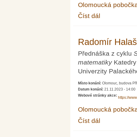
Olomoucká pobočk
Číst dál
Pavol Zlatoš Nekonečno
Radomír Halaš
Přednáška z cyklu
S
matematiky
Katedry 
Univerzity Palackéh
Místo konání:
Olomouc, budova PřF 
Datum konání:
21.11.2023 - 14:00
Webové stránky akce:
https://www
Olomoucká pobočk
Číst dál
Radomír Halaš Variac