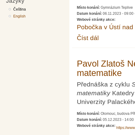
Jazyky
Místo konání:
Gymnázium Teplive
Čeština
Datum konání:
06.11.2023 -
09:00
English
Webové stránky akce:
Pobočka v Ústí na
Číst dál
Seminář pro řešitele 
Pavol Zlatoš Ne
matematike
Přednáška z cyklu
S
matematiky
Katedry 
Univerzity Palackéh
Místo konání:
Olomouc, budova PřF 
Datum konání:
05.12.2023 - 14:00
Webové stránky akce:
https://www