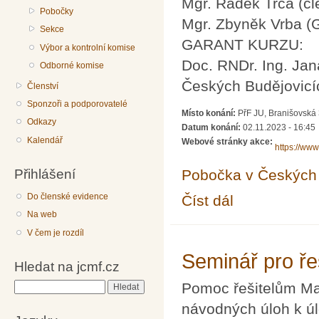
Mgr. Radek Trča (č
Pobočky
Mgr. Zbyněk Vrba (
Sekce
GARANT KURZU:
Výbor a kontrolní komise
Doc. RNDr. Ing. Jan
Odborné komise
Českých Budějovicí
Členství
Sponzoři a podporovatelé
Místo konání:
PřF JU, Branišovská
Odkazy
Datum konání:
02.11.2023 - 16:45
Kalendář
Webové stránky akce:
https://www
Přihlášení
Pobočka v Českých 
Do členské evidence
Číst dál
Metody řešení úloh S
Na web
V čem je rozdíl
Seminář pro ře
Hledat na jcmf.cz
Pomoc řešitelům Ma
Hledat
návodných úloh k ú