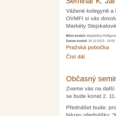
Seminář K. Ja
Vážené kolegyně a 
OVMFI si vás dovol
Markéty Stejskalové
Místo konání:
Magdalény Rettigové 
Datum konání:
26.10.2023 - 18:05
Pražská pobočka
Číst dál
Seminář K. Janečka a
Občasný semin
Zveme vás na další
se bude konat 2. 11
Přednášet bude: pro
Název přednášky: "K