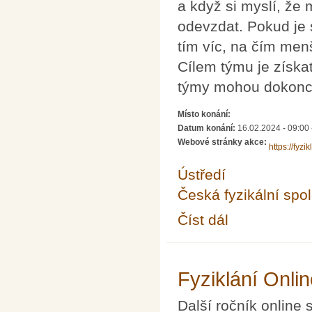
a když si myslí, že 
odevzdat. Pokud je 
tím víc, na čím menš
Cílem týmu je získa
týmy mohou dokonce
Místo konání:
Datum konání:
16.02.2024 -
09:00
Webové stránky akce:
https://fyzik
Ústředí
Česká fyzikální spo
Číst dál
Fyziklání 2024
Fyziklání Onli
Další ročník online 