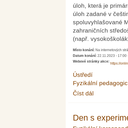
úloh, která je prim
úloh zadané v češtin
spoluvyhlašované M
zahraničních středo
(např. vysokoškoláky,
Místo konání:
Na internetových strán
Datum konání:
22.11.2023 -
17:00
Webové stránky akce:
https://onli
Ústředí
Fyzikální pedagogic
Číst dál
Fyziklání Online 2023
Den s experime