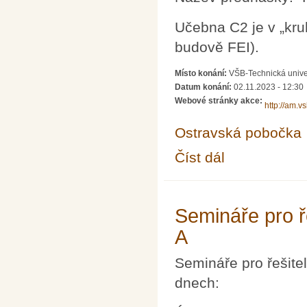
Učebna C2 je v „kru
budově FEI).
Místo konání:
VŠB-Technická unive
Datum konání:
02.11.2023 - 12:30
Webové stránky akce:
http://am.v
Ostravská pobočka
Číst dál
Občasný seminář z m
Semináře pro ř
A
Semináře pro řešite
dnech: