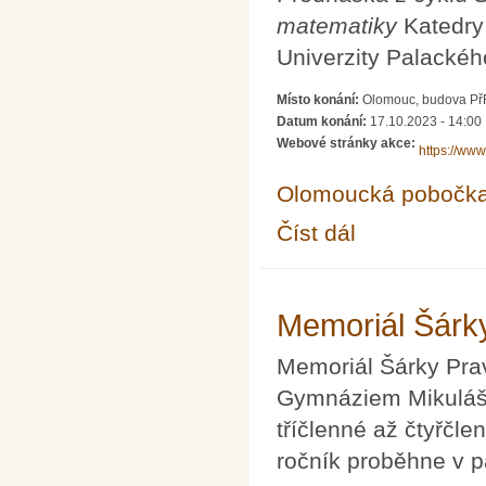
matematiky
Katedry 
Univerzity Palackéh
Místo konání:
Olomouc, budova PřF 
Datum konání:
17.10.2023 - 14:00
Webové stránky akce:
https://www
Olomoucká pobočk
Číst dál
prof. Péter Körtesi 
Memoriál Šárk
Memoriál Šárky Pra
Gymnáziem Mikuláše
tříčlenné až čtyřčle
ročník proběhne v p