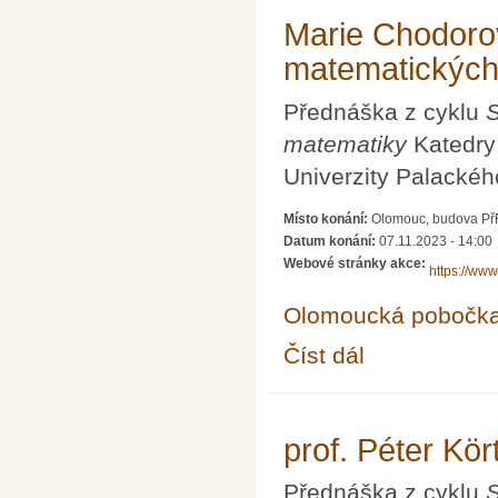
Marie Chodorov
matematických
Přednáška z cyklu
S
matematiky
Katedry 
Univerzity Palackéh
Místo konání:
Olomouc, budova PřF 
Datum konání:
07.11.2023 - 14:00
Webové stránky akce:
https://www
Olomoucká pobočk
Číst dál
Marie Chodorová Konv
prof. Péter Kö
Přednáška z cyklu
S