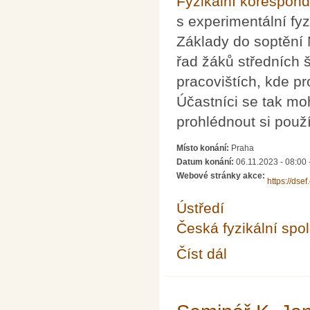
Fyzikální korespon
s experimentální f
Základy do soptění
řad žáků středních 
pracovištích, kde 
Účastníci se tak mo
prohlédnout si použ
Místo konání:
Praha
Datum konání:
06.11.2023 -
08:00
Webové stránky akce:
https://dsef.
Ústředí
Česká fyzikální spo
Číst dál
Den s experimentální 