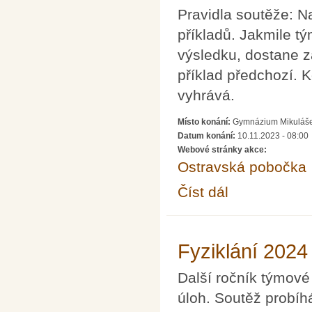
Pravidla soutěže: N
příkladů. Jakmile t
výsledku, dostane za
příklad předchozí. K
vyhrává.
Místo konání:
Gymnázium Mikuláše K
Datum konání:
10.11.2023 - 08:00
Webové stránky akce:
Ostravská pobočka
Číst dál
Memoriál Šárky Prav
Fyziklání 2024
Další ročník týmové
úloh. Soutěž probíh