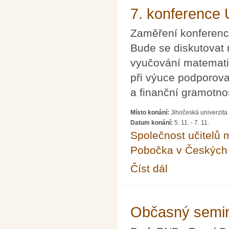
7. konference 
Zaměření konference 
Bude se diskutovat 
vyučování matematik
při výuce podporova
a finanční gramotnos
Místo konání:
Jihočeská univerzita
Datum konání:
5. 11.
-
7. 11.
Společnost učitelů 
Pobočka v Českých 
Číst dál
7. konference Užití p
Občasný semin