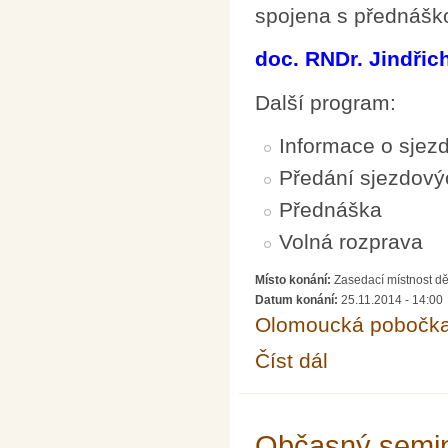
spojena s přednášk
doc. RNDr. Jindřic
Další program:
Informace o sje
Předání sjezdov
Přednáška
Volná rozprava
Místo konání:
Zasedací místnost dě
Datum konání:
25.11.2014 - 14:00
Olomoucká pobočk
Číst dál
Členská schůze olom
Občasný semin