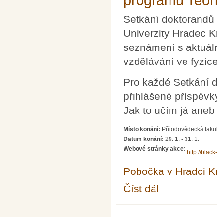
programu Teori
Setkání doktorandů 
Univerzity Hradec K
seznámení s aktuáln
vzdělávání ve fyzic
Pro každé Setkání d
přihlášené příspěvk
Jak to učím já aneb
Místo konání:
Přírodovědecká faku
Datum konání:
29. 1.
-
31. 1.
Webové stránky akce:
http://blac
Pobočka v Hradci K
Číst dál
Národní konference do