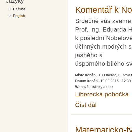
Jazyky
Komentář k Nob
Čeština
English
Srdečně vás zveme
Prof. Ing. Eduarda 
k poslední Nobelově
účinných modrých s
jasného a
úsporného bílého sv
Místo konání:
TU Liberec, Husova u
Datum konání:
19.03.2015 - 12:30
Webové stránky akce:
Liberecká pobočka
Číst dál
Komentář k Nobelově 
Matematicko-fyz