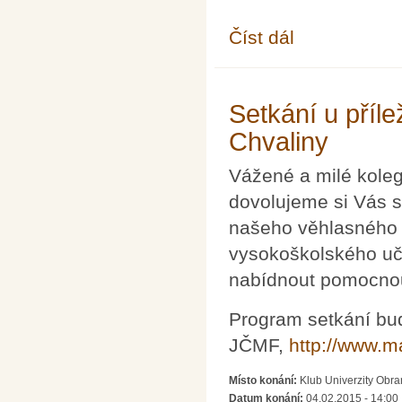
Číst dál
Tříkrálová konference
Setkání u příle
Chvaliny
Vážené a milé koleg
dovolujeme si Vás s
našeho věhlasného k
vysokoškolského uči
nabídnout pomocnou 
Program setkání bu
JČMF,
http://www.ma
Místo konání:
Klub Univerzity Obra
Datum konání:
04.02.2015 - 14:00