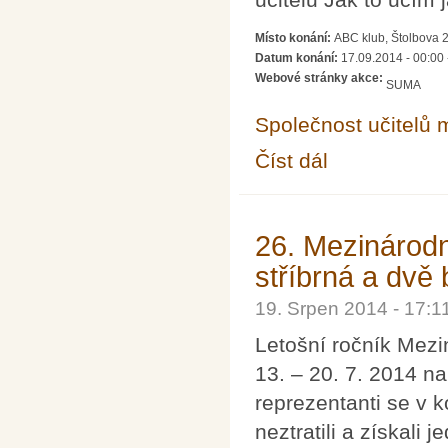
Místo konání:
ABC klub, Štolbova 
Datum konání:
17.09.2014 - 00:00
Webové stránky akce:
SUMA
Společnost učitelů 
Číst dál
Celostátní setkání uči
26. Mezinárodn
stříbrná a dvě
19. Srpen 2014 - 17:
Letošní ročník Mezi
13. – 20. 7. 2014 na
reprezentanti se v k
neztratili a získali