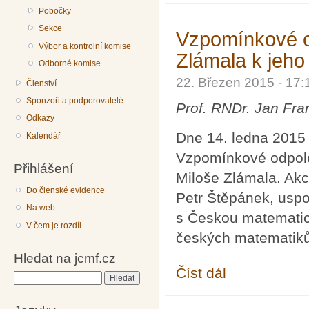
Pobočky
Sekce
Vzpomínkové o
Výbor a kontrolní komise
Zlámala k jeh
Odborné komise
22. Březen 2015 - 17
Členství
Sponzoři a podporovatelé
Prof. RNDr. Jan Fra
Odkazy
Dne 14. ledna 2015
Kalendář
Vzpomínkové odpole
Přihlášení
Miloše Zlámala. Akci
Do členské evidence
Petr Štěpánek, usp
Na web
s Českou matematic
V čem je rozdíl
českých matematiků 
Hledat na jcmf.cz
Číst dál
Vzpomínkové odpoledn
Hledat