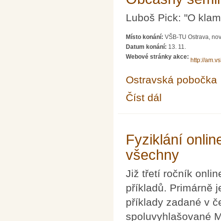
Luboš Pick: "O klamn
Místo konání:
VŠB-TU Ostrava, nov
Datum konání:
13. 11.
Webové stránky akce:
http://am.v
Ostravská pobočka
Číst dál
Občasný seminář z ma
Fyziklání onlin
všechny
Již třetí ročník onl
příkladů. Primárně 
příklady zadané v če
spoluvyhlašované MŠ