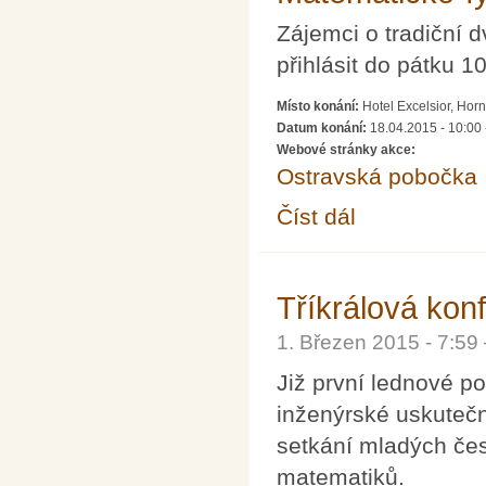
Zájemci o tradiční 
přihlásit do pátku 1
Místo konání:
Hotel Excelsior, Hor
Datum konání:
18.04.2015 - 10:00
Webové stránky akce:
Ostravská pobočka
Číst dál
Matematicko-fyzikální 
Tříkrálová kon
1. Březen 2015 - 7:5
Již první lednové po
inženýrské uskutečni
setkání mladých čes
matematiků.