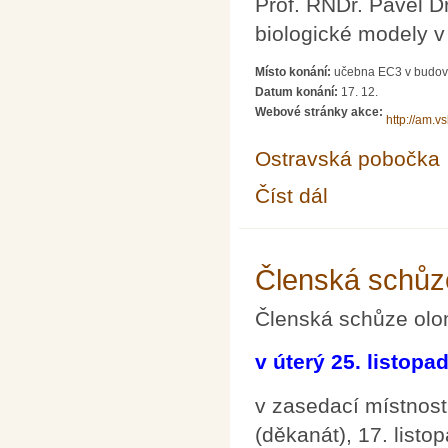
Prof. RNDr. Pavel 
biologické modely v 
Místo konání:
učebna EC3 v budov
Datum konání:
17. 12.
Webové stránky akce:
http://am.v
Ostravská pobočka
Číst dál
Občasný seminář z ma
Členská schůz
Členská schůze ol
v úterý 25. listopa
v zasedací místnos
(děkanát), 17. list