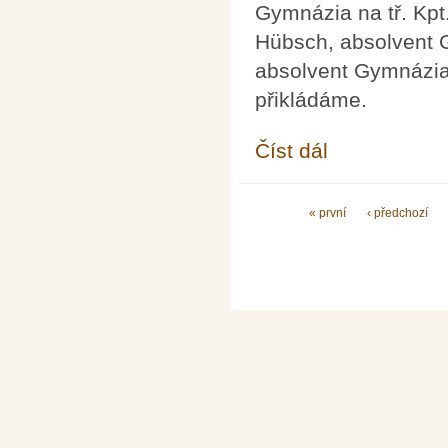
Gymnázia na tř. Kpt
Hübsch, absolvent 
absolvent Gymnázia
přikládáme.
Číst dál
26. Mezinárodní olymp
Stránky
« první
‹ předchozí