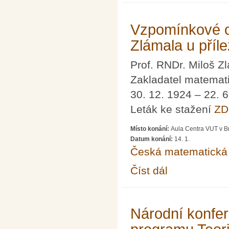
Vzpomínkové o
Zlámala u příle
Prof. RNDr. Miloš Z
Zakladatel matemat
30. 12. 1924 – 22. 
Leták ke stažení
ZD
Místo konání:
Aula Centra VUT v B
Datum konání:
14. 1.
Česká matematická 
Číst dál
Vzpomínkové odpoledne
Národní konfer