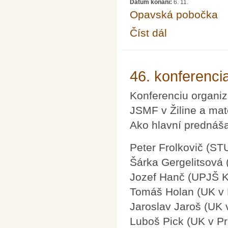
Datum konání:
6. 11.
Opavská pobočka
Číst dál
Od Tunguského meteori
46. konferenc
Konferenciu organi
JSMF v Žiline a mate
Ako hlavní prednášat
Peter Frolkovič (STU
Šárka Gergelitsová
Jozef Hanč (UPJŠ K
Tomáš Holan (UK v 
Jaroslav Jaroš (UK v
Luboš Pick (UK v Pr