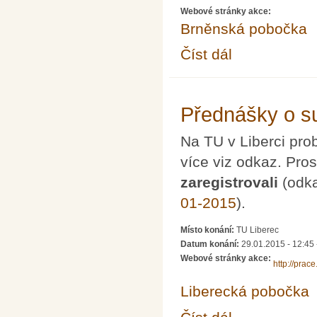
Webové stránky akce:
Brněnská pobočka
Číst dál
Setkání u příležitosti
Přednášky o s
Na TU v Liberci pr
více viz odkaz. Pr
zaregistrovali
(odka
01-2015
).
Místo konání:
TU Liberec
Datum konání:
29.01.2015 -
12:45
Webové stránky akce:
http://prac
Liberecká pobočka
Přednášky o superpoč