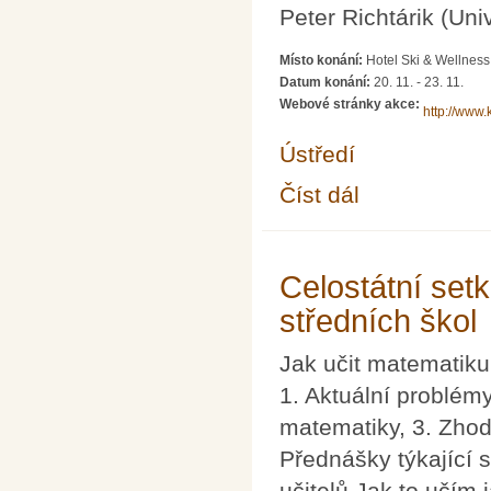
Peter Richtárik (Uni
Místo konání:
Hotel Ski & Wellnes
Datum konání:
20. 11.
-
23. 11.
Webové stránky akce:
http://www.
Ústředí
Číst dál
46. konferencia slov
Celostátní set
středních škol
Jak učit matematiku
1. Aktuální problém
matematiky, 3. Zhod
Přednášky týkající 
učitelů Jak to učím 