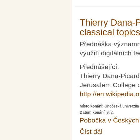
Thierry Dana-Pi
classical topic
Přednáška významné
využití digitálních 
Přednášející:
Thierry Dana-Picard
Jerusalem College 
http://en.wikipedia
Místo konání:
Jihočeská univerzit
Datum konání:
9. 2.
Pobočka v Českých 
Číst dál
Thierry Dana-Picard: P