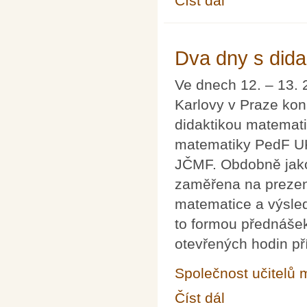
Číst dál
Dva dny s dida
Ve dnech 12. – 13. 
Karlovy v Praze kon
didaktikou matemati
matematiky PedF UK
JČMF. Obdobně jako
zaměřena na prezen
matematice a výsled
to formou přednášek
otevřených hodin př
Společnost učitelů 
Číst dál
Dva dny s didaktikou