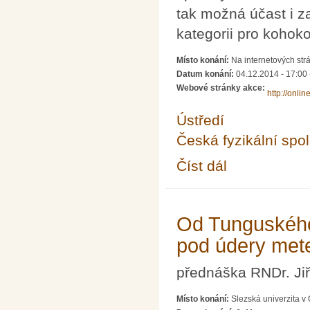
tak možná účast i z
kategorii pro kohokol
Místo konání:
Na internetových strá
Datum konání:
04.12.2014 -
17:00
Webové stránky akce:
http://onlin
Ústředí
Česká fyzikální spo
Číst dál
Fyziklání online - fyz
Od Tunguského
pod údery meteo
přednáška RNDr. Jiř
Místo konání:
Slezská univerzita v