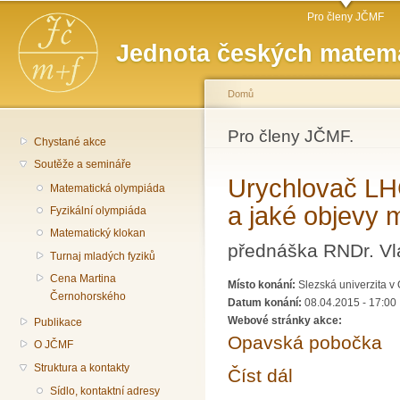
Hlavní menu
Př
Pro členy JČMF
hl
Jednota českých matema
o
Domů
Jste zde
Pro členy JČMF.
Chystané akce
Soutěže a semináře
Urychlovač LHC 
Matematická olympiáda
a jaké objevy
Fyzikální olympiáda
Matematický klokan
přednáška RNDr. Vl
Turnaj mladých fyziků
Cena Martina
Místo konání:
Slezská univerzita v
Černohorského
Datum konání:
08.04.2015 - 17:00
Webové stránky akce:
Publikace
Opavská pobočka
O JČMF
Struktura a kontakty
Číst dál
Urychlovač LHC zahájí
Sídlo, kontaktní adresy