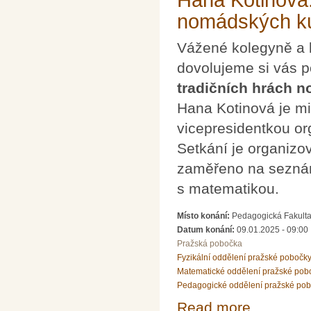
nomádských ku
Vážené kolegyně a 
dovolujeme si vás 
tradičních hrách 
Hana Kotinová je mi
vicepresidentkou o
Setkání je organiz
zaměřeno na seznám
s matematikou.
Místo konání:
Pedagogická Fakulta 
Datum konání:
09.01.2025 - 09:00
Pražská pobočka
Fyzikální oddělení pražské pobočk
Matematické oddělení pražské pob
Pedagogické oddělení pražské po
Read more
about Hana Koti