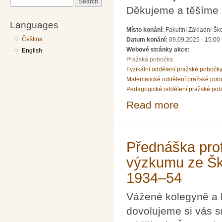
Search
Děkujeme a těšíme 
Languages
Místo konání:
Fakultní Základní Šk
Čeština
Datum konání:
09.09.2025 - 15:00
Webové stránky akce:
English
Pražská pobočka
Fyzikální oddělení pražské pobočk
Matematické oddělení pražské pob
Pedagogické oddělení pražské po
Read more
about Mgr. et I
Přednáška prof
výzkumu ze Šk
1934–54
Vážené kolegyně a 
dovolujeme si vás s