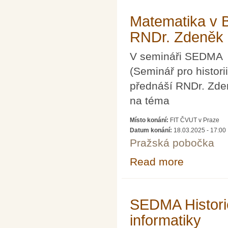
Matematika v B
RNDr. Zdeněk 
V semináři SEDMA
(Seminář pro histori
přednáší RNDr. Zde
na téma
Místo konání:
FIT ČVUT v Praze
Datum konání:
18.03.2025 - 17:00
Pražská pobočka
Read more
about Matematik
SEDMA Histori
informatiky