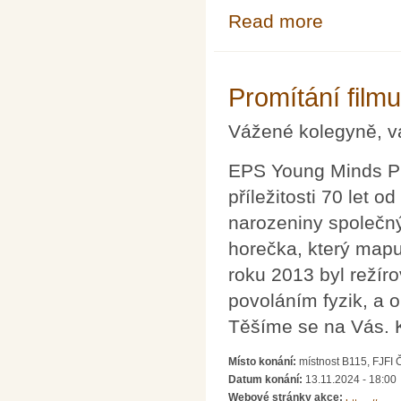
Read more
about Pozvánka
Promítání film
Vážené kolegyně, v
EPS Young Minds Pr
příležitosti 70 let o
narozeniny společn
horečka, který mapu
roku 2013 byl reží
povoláním fyzik, a 
Těšíme se na Vás. K
Místo konání:
místnost B115, FJFI
Datum konání:
13.11.2024 - 18:00
Webové stránky akce: