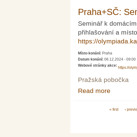
Praha+SČ: Sem
Seminář k domácímu
přihlašování a míst
https://olympiada.k
Místo konání:
Praha
Datum konání:
06.12.2024 - 09:00
Webové stránky akce:
https://oly
Pražská pobočka
Read more
about Praha+SČ
Pages
« first
‹ previ