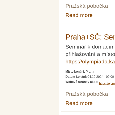
Pražská pobočka
Read more
about Praha+SČ
Praha+SČ: Sem
Seminář k domácímu
přihlašování a míst
https://olympiada.k
Místo konání:
Praha
Datum konání:
04.12.2024 - 09:00
Webové stránky akce:
https://oly
Pražská pobočka
Read more
about Praha+SČ