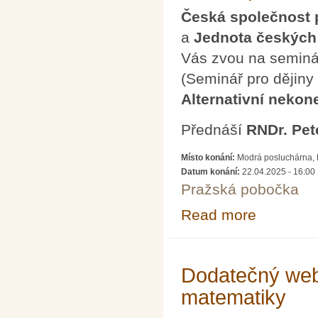
Česká společnost p
a
Jednota českých
Vás zvou na semin
(Seminář pro dějiny
Alternativní nekon
Přednáší
RNDr. Pet
Místo konání:
Modrá posluchárna, M
Datum konání:
22.04.2025 - 16:00
Pražská pobočka
Read more
about Petr Vopěn
Dodatečný web
matematiky