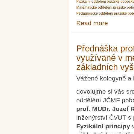
Fyzikální oddělení pražské pobočk
Matematické oddělení pražské pob
Pedagogické oddělení pražské po
Read more
about Přednášk
Přednáška prof
využívané v me
základních vy
Vážené kolegyně a 
dovolujme si vás sr
oddělění JČMF pobo
prof. MUDr. Jozef 
inženýrství ČVUT s
Fyzikální principy