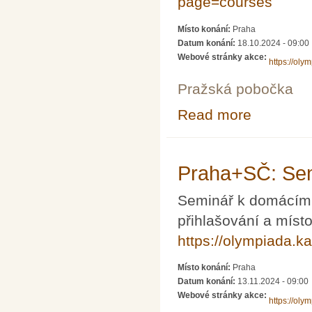
page=courses
Místo konání:
Praha
Datum konání:
18.10.2024 - 09:00
Webové stránky akce:
https://oly
Pražská pobočka
Read more
about Praha+SČ
Praha+SČ: Sem
Seminář k domácímu
přihlašování a míst
https://olympiada.k
Místo konání:
Praha
Datum konání:
13.11.2024 - 09:00
Webové stránky akce:
https://oly