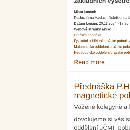
základních vyšetř
Místo konání:
Posluchárna Václava Dolejška na Mat
Datum konání:
20.11.2024 - 17:30
Webové stránky akce:
Pražská pobočka
Fyzikální oddělení pražské pobočk
Matematické oddělení pražské pob
Pedagogické oddělení pražské po
Read more
about Přednáška
vyšetřovacích 
Přednáška P.He
magnetické po
Vážené kolegyně a 
dovolujeme si vás s
oddělení JČMF pobo