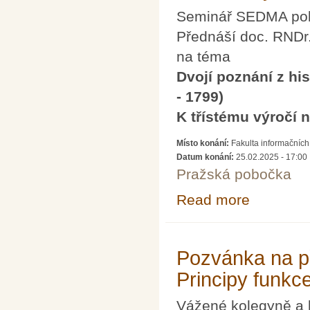
Seminář SEDMA pok
Přednáší doc. RNDr.
na téma
Dvojí poznání z hi
- 1799)
K třístému výročí 
Místo konání:
Fakulta informačních
Datum konání:
25.02.2025 - 17:00
Pražská pobočka
Read more
about SEDMA His
Pozvánka na p
Principy funkc
Vážené kolegyně a 