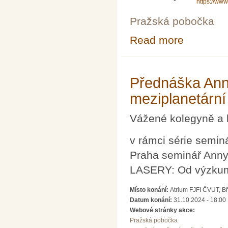
https://ww
Pražská pobočka
Read more
about Promítání
Přednáška Ann
meziplanetární
Vážené kolegyně a 
v rámci série semi
Praha seminář Anny
LASERY: Od výzkumu
Místo konání:
Atrium FJFI ČVUT, B
Datum konání:
31.10.2024 - 18:00
Webové stránky akce:
Pražská pobočka