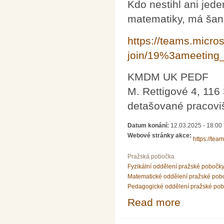
Kdo nestihl ani jed
matematiky, má šanc
https://teams.micro
join/19%3ameetin
KMDM UK PEDF
M. Rettigové 4, 116
detašované pracoviš
Datum konání:
12.03.2025 - 18:00
Webové stránky akce:
https://te
Pražská pobočka
Fyzikální oddělení pražské pobočk
Matematické oddělení pražské pob
Pedagogické oddělení pražské po
Read more
about Dodatečn