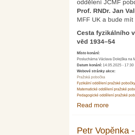
oddělení JČMF pobo
Prof. RNDr. Jan Val
MFF UK a bude mít 
Cesta fyzikálního
věd 1934–54
Místo konání:
Posluchárna Václava Dolejška na Mat
Datum konání:
14.05.2025 - 17:30
Webové stránky akce:
Pražská pobočka
Fyzikální oddělení pražské pobočk
Matematické oddělení pražské pob
Pedagogické oddělení pražské po
Read more
about Přednáška
1934–54
Petr Vopěnka - 