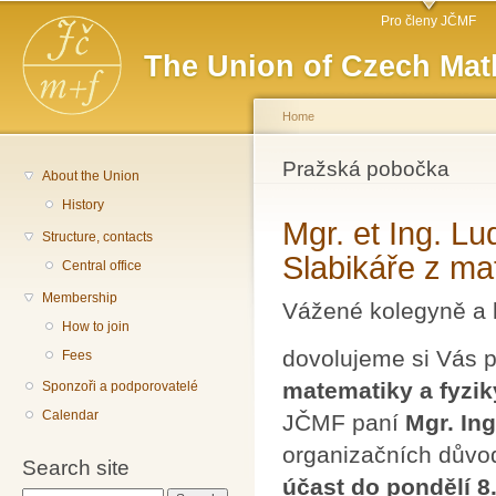
Main menu
Sk
Pro členy JČMF
ma
The Union of Czech Mat
co
Home
You are here
Pražská pobočka
About the Union
History
Mgr. et Ing. L
Structure, contacts
Slabikáře z ma
Central office
Membership
Vážené kolegyně a 
How to join
dovolujeme si Vás 
Fees
matematiky a fyzik
Sponzoři a podporovatelé
Calendar
JČMF paní
Mgr. In
organizačních důvo
Search site
účast do pondělí 8