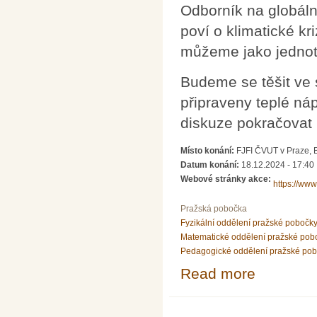
Odborník na globáln
poví o klimatické kr
můžeme jako jednotl
Budeme se těšit ve 
připraveny teplé ná
diskuze pokračovat 
Místo konání:
FJFI ČVUT v Praze, 
Datum konání:
18.12.2024 - 17:40
Webové stránky akce:
https://ww
Pražská pobočka
Fyzikální oddělení pražské pobočk
Matematické oddělení pražské pob
Pedagogické oddělení pražské po
Read more
about Vánoční p