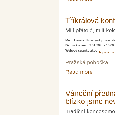
Tříkrálová kon
Milí přátelé, milí ko
Místo konání:
Ústav fyziky materiá
Datum konání:
03.01.2025 - 10:00
Webové stránky akce:
https://indi
Pražská pobočka
Read more
about Tříkrálov
Vánoční předná
blízko jsme n
Tradiční koncoseme