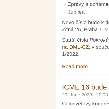
Zprávy a oznáme
Jubilea
Nové číslo bude k 
Žitná 25, Praha 1, 
Starší čísla
Pokroků
na DML-CZ
; v souč
1/2022.
Read more
about Pokroky m
ICME 16 bude 
29. June 2023 - 20:0
Celosvětový kongre