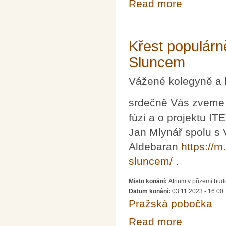
Read more
about Občasný 
Křest populárn
Sluncem
Vážené kolegyně a 
srdečně Vás zveme 
fúzi a o projektu I
Jan Mlynář spolu s 
Aldebaran
https://
sluncem/
.
Místo konání:
Atrium v přízemí bu
Datum konání:
03.11.2023 - 16:00
Pražská pobočka
Read more
about Křest po