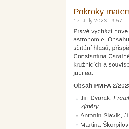
Pokroky matema
17. July 2023 - 9:57 
Právě vychází nové 
astronomie. Obsahuj
sčítání hlasů, přís
Constantina Carath
kružnicích a souvise
jubilea.
Obsah PMFA 2/202
Jiří Dvořák:
Predi
výběry
Antonín Slavík, Ji
Martina Škorpilo