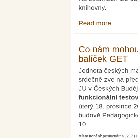
knihovny.
Read more
about Sborníky
Co nám mohou ří
balíček GET
Jednota českých mat
srdečně zve na př
JU v Českých Buděj
funkcionální testov
úterý 18. prosince 
budově Pedagogické
10.
Místo konání:
posluchárna J217 (1