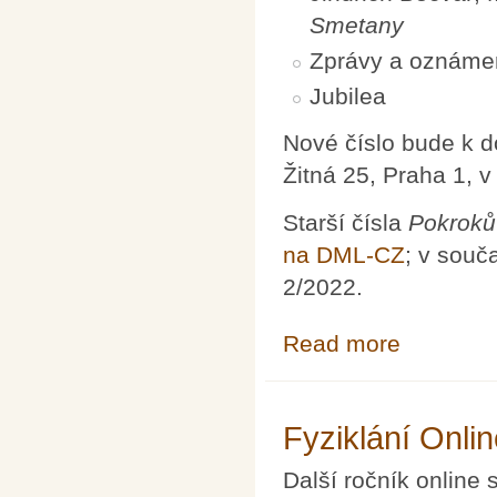
Smetany
Zprávy a oznáme
Jubilea
Nové číslo bude k 
Žitná 25, Praha 1, 
Starší čísla
Pokroků
na DML-CZ
; v souč
2/2022.
Read more
about Pokroky m
Fyziklání Onli
Další ročník online 