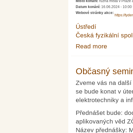
Místo konání:
různá místa v Praze 
Datum konání:
16.06.2024 - 10:00
Webové stránky akce:
https://tyde
Ústředí
Česká fyzikální spo
Read more
about Týden vě
Občasný semin
Zveme vás na další
se bude konat v úte
elektrotechniky a i
Přednášet bude: doc
aplikovaných věd Z
Název přednášky: 