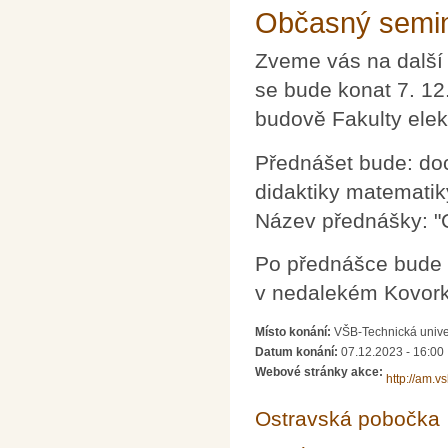
Občasný semin
Zveme vás na další
se bude konat 7. 1
budově Fakulty elek
Přednášet bude: doc
didaktiky matemati
Název přednášky: "
Po přednášce bude 
v nedalekém Kovork
Místo konání:
VŠB-Technická unive
Datum konání:
07.12.2023 - 16:00
Webové stránky akce:
http://am.v
Ostravská pobočka