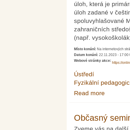
úloh, která je prim
úloh zadané v češtin
spoluvyhlašované M
zahraničních středo
(např. vysokoškoláky,
Místo konání:
Na internetových strán
Datum konání:
22.11.2023 -
17:00
Webové stránky akce:
https://onli
Ústředí
Fyzikální pedagogic
Read more
about Fyziklání
Občasný semin
Zveme vás na další