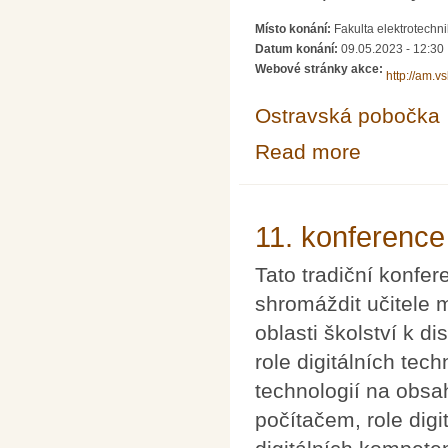
Místo konání:
Fakulta elektrotechn
Datum konání:
09.05.2023 - 12:30
Webové stránky akce:
http://am.v
Ostravská pobočka
Read more
about Občasný 
11. konference
Tato tradiční konfer
shromáždit učitele 
oblasti školství k 
role digitálních tec
technologií na obsa
počítačem, role digi