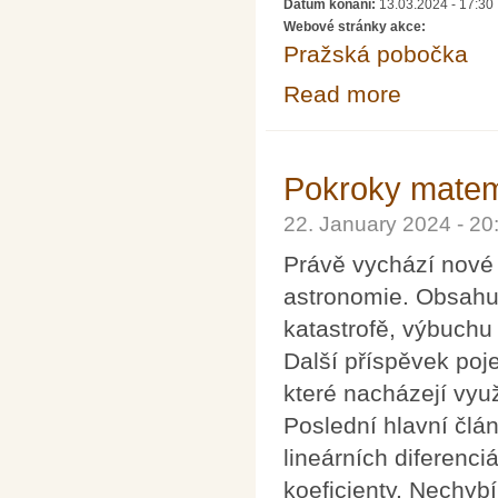
Datum konání:
13.03.2024 - 17:30
Webové stránky akce:
Pražská pobočka
Read more
about Přednáška
Pokroky matema
22. January 2024 - 2
Právě vychází nové 
astronomie. Obsahu
katastrofě, výbuch
Další příspěvek poj
které nacházejí vyu
Poslední hlavní člá
lineárních diferenci
koeficienty. Nechybí 