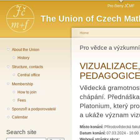
Main menu
Sk
Pro členy JČMF
ma
The Union of Czech Mat
co
Home
You are here
Pro vědce a výzkumní
About the Union
History
VIZUALIZACE,
Structure, contacts
PEDAGOGICE
Central office
Membership
Vědecká gramotnost
How to join
chápání. Přednáška
Fees
Platonium, který pro
Sponzoři a podporovatelé
a ukáže význam viz
Calendar
Místo konání:
Přírodovědecká fakul
Search site
Datum konání:
07.03.2024 - 16:00
Webové stránky akce: