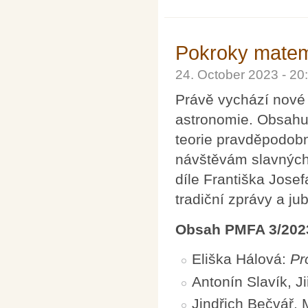
Pokroky matema
24. October 2023 - 2
Právě vychází nové 
astronomie. Obsahuj
teorie pravděpodobn
návštěvám slavných
díle Františka Jose
tradiční zprávy a jub
Obsah PMFA 3/202
Eliška Hálová:
Pr
Antonín Slavík, Ji
Jindřich Bečvář,