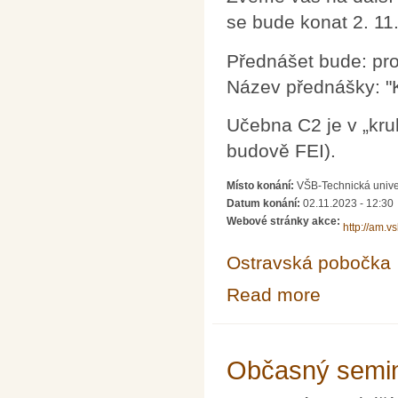
se bude konat 2. 11
Přednášet bude: pro
Název přednášky: "K
Učebna C2 je v „kru
budově FEI).
Místo konání:
VŠB-Technická unive
Datum konání:
02.11.2023 - 12:30
Webové stránky akce:
http://am.v
Ostravská pobočka
Read more
about Občasný 
Občasný semin