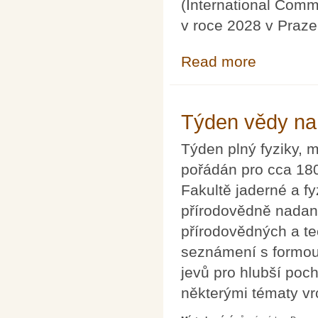
(International Comm
v roce 2028 v Praze
Read more
about ICME 16 
Týden vědy na
Týden plný fyziky, 
pořádán pro cca 180
Fakultě jaderné a f
přírodovědně nadan
přírodovědných a te
seznámení s formo
jevů pro hlubší poc
některými tématy v