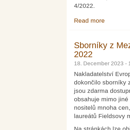
4/2022.
Read more
about Pokroky m
Sborníky z Me
2022
18. December 2023 -
Nakladatelství Evr
dokončilo sborníky
jsou zdarma dostu
obsahuje mimo jiné 
nositelů mnoha cen,
laureátů Fieldsovy 
Na stránkách lze obj