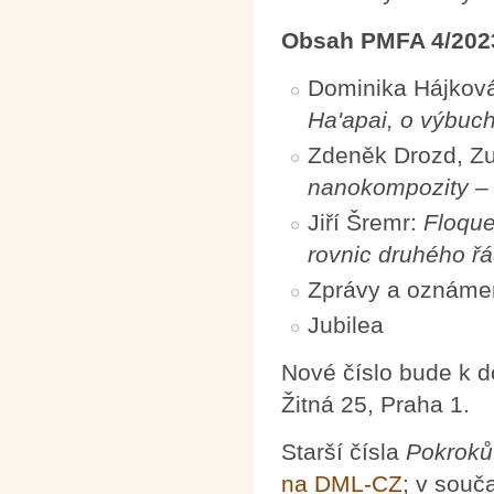
Obsah PMFA 4/202
Dominika Hájkov
Ha'apai, o výbuc
Zdeněk Drozd, Zu
nanokompozity – 
Jiří Šremr:
Floque
rovnic druhého řá
Zprávy a oznáme
Jubilea
Nové číslo bude k 
Žitná 25, Praha 1.
Starší čísla
Pokroků
na DML-CZ
; v souč