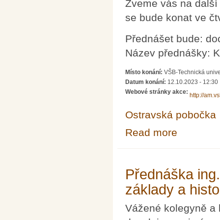
Zveme vás na další
se bude konat ve čt
Přednášet bude: doc.
Název přednášky: Ko
Místo konání:
VŠB-Technická unive
Datum konání:
12.10.2023 - 12:30
Webové stránky akce:
http://am.v
Ostravská pobočka
Read more
about Občasný 
Přednáška ing.
základy a hist
Vážené kolegyně a 