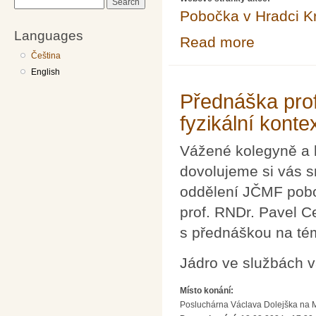
Search
Pobočka v Hradci K
Languages
Read more
about VIZUALI
Čeština
English
Přednáška prof
fyzikální kont
Vážené kolegyně a 
dovolujeme si vás s
oddělení JČMF pobo
prof. RNDr. Pavel Ce
s přednáškou na té
Jádro ve službách v
Místo konání:
Posluchárna Václava Dolejška na Mat