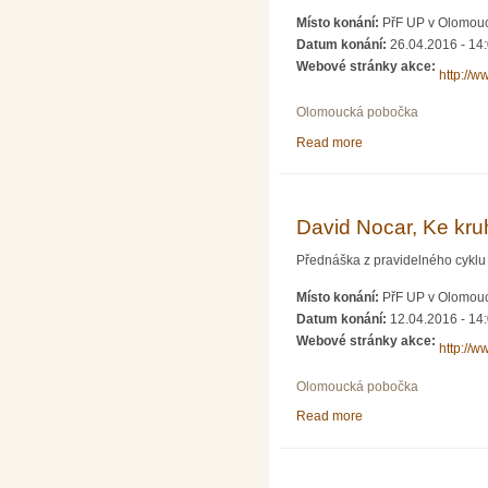
Místo konání:
PřF UP v Olomouci
Datum konání:
26.04.2016 - 14
Webové stránky akce:
http://
Olomoucká pobočka
Read more
about Roman Grebeň a
David Nocar, Ke kru
Přednáška z pravidelného cyklu 
Místo konání:
PřF UP v Olomouci
Datum konání:
12.04.2016 - 14
Webové stránky akce:
http://
Olomoucká pobočka
Read more
about David Nocar, K