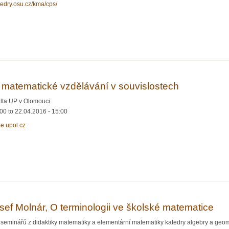
atedry.osu.cz/kma/cps/
diční Česko-Polsko-Slovenské konference
matematické vzdělávání v souvislostech
lta UP v Olomouci
:00
to
22.04.2016 - 15:00
me.upol.cz
mární matematické vzdělávání v souvislostech
f Molnár, O terminologii ve školské matematice
seminářů z didaktiky matematiky a elementární matematiky katedry algebry a geom