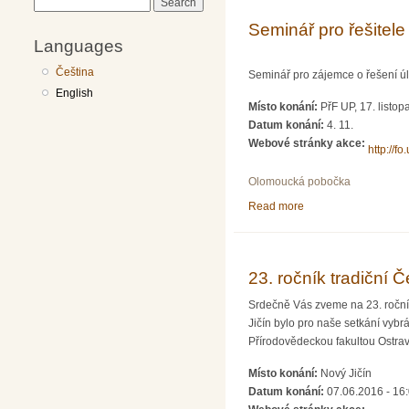
Search
Seminář pro řešitele
Languages
Čeština
Seminář pro zájemce o řešení úl
English
Místo konání:
PřF UP, 17. listo
Datum konání:
4. 11.
Webové stránky akce:
http://fo
Olomoucká pobočka
Read more
about Seminář pro řeš
23. ročník tradiční
Srdečně Vás zveme na 23. roční
Jičín bylo pro naše setkání vyb
Přírodovědeckou fakultou Ostravs
Místo konání:
Nový Jičín
Datum konání:
07.06.2016 - 16