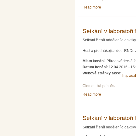
Read more
about Setkání v labor
Setkání v laboratoři
Setkání členů oddělení didaktiky f
Host a přednášející: doc. RNDr.
Místo konání:
Přírodovědecká f
Datum konání:
12.04.2016 - 15
Webové stránky akce:
http://e
Olomoucká pobočka
Read more
about Setkání v labor
Setkání v laboratoři
Setkání členů oddělení didaktiky f