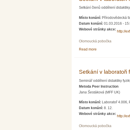
Setkání členů oddělení didaktiky f
Místo konání:
Přírodovědecká f
Datum konání:
01.03.2016 - 15
Webové stránky akce:
http://e
Olomoucká pobočka
Read more
about Setkání v labo
Setkání v laboratoři 
Seminář oddělení didaktiky fyzik
Metoda Peer Instruction
Jana Šestáková
(MFF UK)
Místo konání:
Laboratoř 4.006, 
Datum konání:
8. 12.
Webové stránky akce:
http://e
Olomoucká pobočka