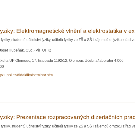
atoři fyziky: Hrátky s částicovou kamerou
 fyziky: Elektromagnetické vlnění a elektrostatika v 
yziky, studentů učitelství fyziky, učitelů fyziky ze ZŠ a SŠ i zájemců o fyziku z řad ve
 Josef Hubeňák, CSc. (PřF UHK)
akulta UP Olomouc, 17. listopadu 1192/12, Olomouc Učebna/laboratoř 4.006
:00
xfyz.upol.cz/didaktika/seminar.html
atoři fyziky: Elektromagnetické vlnění a elektrostatika v experimentech
 fyziky: Prezentace rozpracovaných dizertačních prac
yziky, studentů učitelství fyziky, učitelů fyziky ze ZŠ a SŠ i zájemců o fyziku z řad ve