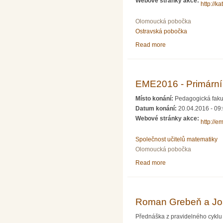
Webové stránky akce:
http://k
Olomoucká pobočka
Ostravská pobočka
Read more
about 23. ročník tra
EME2016 - Primární 
Místo konání:
Pedagogická faku
Datum konání:
20.04.2016 - 09
Webové stránky akce:
http://e
Společnost učitelů matematiky
Olomoucká pobočka
Read more
about EME2016 - Pri
Roman Grebeň a Jose
Přednáška z pravidelného cyklu 