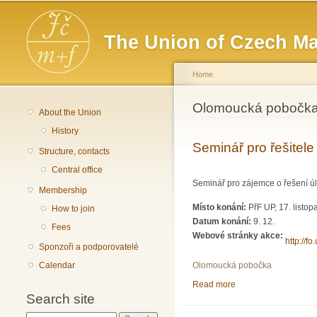
Main menu
The Union of Czech Ma
Home
You are here
Olomoucká pobočk
About the Union
History
Seminář pro řešitele
Structure, contacts
Central office
Seminář pro zájemce o řešení úl
Membership
Místo konání:
PřF UP, 17. listo
How to join
Datum konání:
9. 12.
Fees
Webové stránky akce:
http://fo
Sponzoři a podporovatelé
Calendar
Olomoucká pobočka
Read more
about Seminář pro řeš
Search site