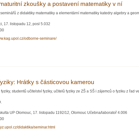
maturitní zkoušky a postavení matematiky v ní
seminářů z didaktiky matematiky a elementární matematiky katedry algebry a geom
, 17. listopadu 12, posl 5.032
:00
www.kag.upol.cz/odborne-seminare/
torie maturitní zkoušky a postavení matematiky v ní
 fyziky: Hrátky s částicovou kamerou
yziky, studentů učitelství fyziky, učitelů fyziky ze ZŠ a SŠ i zájemců o fyziku z řad ve
D.
akulta UP Olomouc, 17. listopadu 1192/12, Olomouc Učebna/laboratoř 4.006
:00
xfyz.upol.cz/didaktika/seminar.html