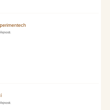
experimentech
řejnosti.
í
řejnosti.