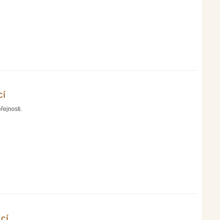
cí
řejnosti.
cí