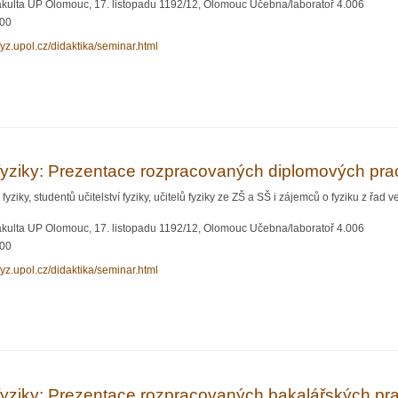
akulta UP Olomouc, 17. listopadu 1192/12, Olomouc Učebna/laboratoř 4.006
:00
xfyz.upol.cz/didaktika/seminar.html
atoři fyziky: Prezentace rozpracovaných dizertačních prací
i fyziky: Prezentace rozpracovaných diplomových pra
yziky, studentů učitelství fyziky, učitelů fyziky ze ZŠ a SŠ i zájemců o fyziku z řad ve
akulta UP Olomouc, 17. listopadu 1192/12, Olomouc Učebna/laboratoř 4.006
:00
xfyz.upol.cz/didaktika/seminar.html
ratoři fyziky: Prezentace rozpracovaných diplomových prací
 fyziky: Prezentace rozpracovaných bakalářských pra