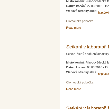
Místo konání:
Přírodovědecká f
Datum konání:
22.03.2016 - 15
Webové stránky akce:
http://e
Olomoucká pobočka
Read more
about Setkání v labor
Setkání v laboratoř
Setkání členů oddělení didaktiky f
Místo konání:
Přírodovědecká f
Datum konání:
08.03.2016 - 15
Webové stránky akce:
http://e
Olomoucká pobočka
Read more
about Setkání v labo
Setkání v laboratoři