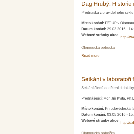
Dag Hrubý, Historie 
Přednáška z pravidelného cyklu 
Místo konání:
PřF UP v Olomouci
Datum konání:
29.03.2016 - 14
Webové stránky akce:
http://
Olomoucká pobočka
Read more
about Dag Hrubý, His
Setkání v laboratoři
Setkání členů oddělení didaktiky f
Přednášející: Mgr. Jiří Kvita, Ph.
Místo konání:
Přírodovědecká f
Datum konání:
03.05.2016 - 15
Webové stránky akce:
http://e
Olomoucká pobočka