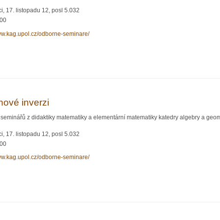
, 17. listopadu 12, posl 5.032
:00
www.kag.upol.cz/odborne-seminare/
 Josef Molnár, O terminologii ve školské matematice
hové inverzi
seminářů z didaktiky matematiky a elementární matematiky katedry algebry a geom
, 17. listopadu 12, posl 5.032
:00
www.kag.upol.cz/odborne-seminare/
e kruhové inverzi