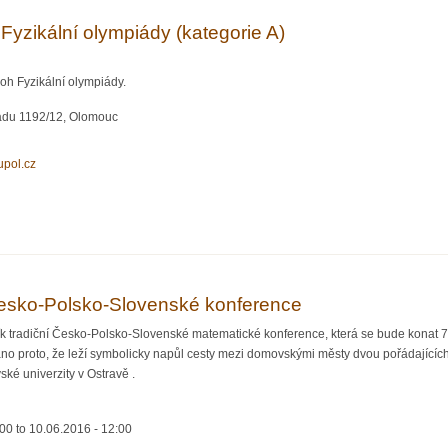
 Fyzikální olympiády (kategorie A)
oh Fyzikální olympiády.
padu 1192/12, Olomouc
.upol.cz
itele Fyzikální olympiády (kategorie A)
 Česko-Polsko-Slovenské konference
k tradiční Česko-Polsko-Slovenské matematické konference, která se bude konat 7
ráno proto, že leží symbolicky napůl cesty mezi domovskými městy dvou pořádajícíc
ké univerzity v Ostravě .
:00
to
10.06.2016 - 12:00