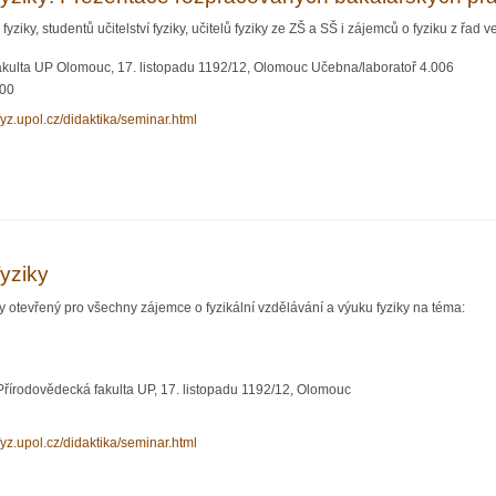
yziky, studentů učitelství fyziky, učitelů fyziky ze ZŠ a SŠ i zájemců o fyziku z řad ve
akulta UP Olomouc, 17. listopadu 1192/12, Olomouc Učebna/laboratoř 4.006
:00
xfyz.upol.cz/didaktika/seminar.html
ratoři fyziky: Prezentace rozpracovaných bakalářských prací
fyziky
y otevřený pro všechny zájemce o fyzikální vzdělávání a výuku fyziky na téma:
Přírodovědecká fakulta UP, 17. listopadu 1192/12, Olomouc
xfyz.upol.cz/didaktika/seminar.html