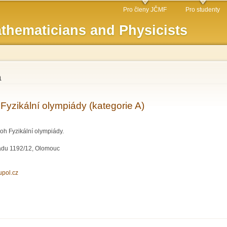
Skip to
Pro členy JČMF
Pro studenty
main
thematicians and Physicists
content
a
 Fyzikální olympiády (kategorie A)
oh Fyzikální olympiády.
padu 1192/12, Olomouc
.upol.cz
itele Fyzikální olympiády (kategorie A)