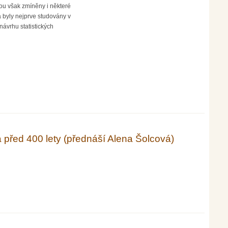
ou však zmíněny i některé
a byly nejprve studovány v
návrhu statistických
 před 400 lety (přednáší Alena Šolcová)
 Alena Šolcová)