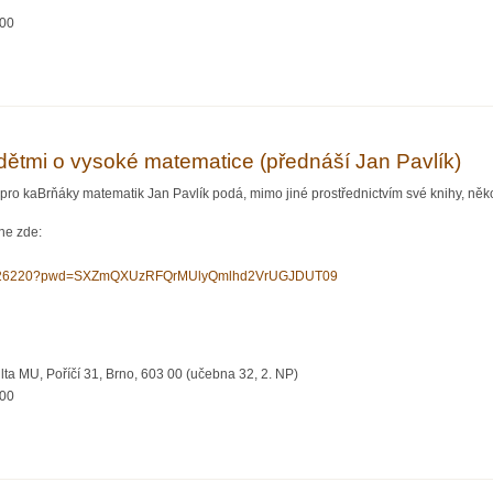
:00
orůvky v kontextu současné teorie grafů
 dětmi o vysoké matematice (přednáší Jan Pavlík)
ro kaBrňáky matematik Jan Pavlík podá, mimo jiné prostřednictvím své knihy, někol
ne zde:
1498526220?pwd=SXZmQXUzRFQrMUlyQmlhd2VrUGJDUT09
ta MU, Poříčí 31, Brno, 603 00 (učebna 32, 2. NP)
:00
alými dětmi o vysoké matematice (přednáší Jan Pavlík)