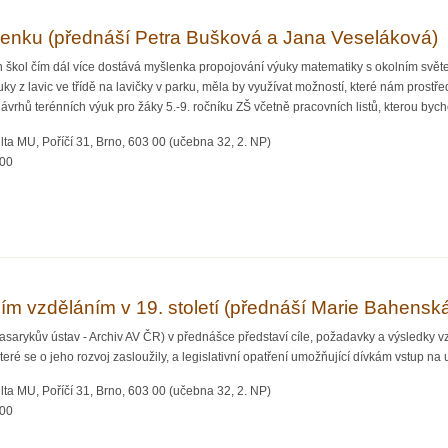
enku (přednáší Petra Bušková a Jana Veseláková)
h škol čím dál více dostává myšlenka propojování výuky matematiky s okolním svě
z lavic ve třídě na lavičky v parku, měla by využívat možností, které nám prostřed
ávrhů terénních výuk pro žáky 5.-9. ročníku ZŠ včetně pracovních listů, kterou by
ta MU, Poříčí 31, Brno, 603 00 (učebna 32, 2. NP)
:00
iku venku (přednáší Petra Bušková a Jana Veseláková)
čím vzděláním v 19. století (přednáší Marie Bahensk
sarykův ústav - Archiv AV ČR) v přednášce představí cíle, požadavky a výsledky vzd
ré se o jeho rozvoj zasloužily, a legislativní opatření umožňující dívkám vstup na u
ta MU, Poříčí 31, Brno, 603 00 (učebna 32, 2. NP)
:00