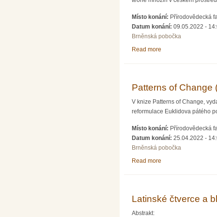
teorie množin v českém prostřed
Místo konání:
Přírodovědecká fa
Datum konání:
09.05.2022 - 14
Brněnská pobočka
Read more
about Počátky teorie
Patterns of Change 
V knize Patterns of Change, vyda
reformulace Euklidova pátého po
Místo konání:
Přírodovědecká fa
Datum konání:
25.04.2022 - 14
Brněnská pobočka
Read more
about Patterns of Ch
Latinské čtverce a 
Abstrakt: