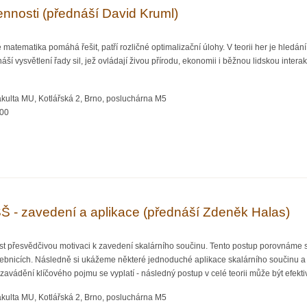
ennosti (přednáší David Kruml)
 matematika pomáhá řešit, patří rozličné optimalizační úlohy. V teorii her je hled
áší vysvětlení řady sil, jež ovládají živou přírodu, ekonomii i běžnou lidskou interak
kulta MU, Kotlářská 2, Brno, posluchárna M5
:00
aždodennosti (přednáší David Kruml)
SŠ - zavedení a aplikace (přednáší Zdeněk Halas)
t přesvědčivou motivaci k zavedení skalárního součinu. Tento postup porovnáme
ebnicích. Následně si ukážeme některé jednoduché aplikace skalárního součinu a
zavádění klíčového pojmu se vyplatí - následný postup v celé teorii může být efektiv
kulta MU, Kotlářská 2, Brno, posluchárna M5