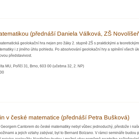
a dívčím vzděláním v 19. století (přednáší Marie Bahenská)
atematikou (přednáší Daniela Válková, ZŠ Novolíše
tematická geolokační hra nejen pro žáky 2. stupně ZŠ s praktickými a teoretický
matiky i z jiného úhlu pohledu. Po absolvování geolokační hry a splnění všech úkol
ovou představivost.
ta MU, Poříčí 31, Brno, 603 00 (učebna 32, 2. NP)
:00
ě s matematikou (přednáší Daniela Válková, ZŠ Novolíšeňská Brno)
in v české matematice (přednáší Petra Bušková)
 Georgem Cantorem do české matematiky nebyl vůbec jednoduchý, přestože i naše z
nami a jejich vztahy zabýval, byl to Bernard Bolzano. V rámci semináře budou pře