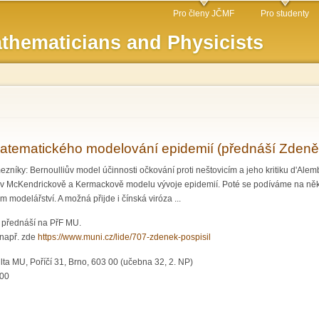
Skip to
Pro členy JČMF
Pro studenty
main
thematicians and Physicists
content
matematického modelování epidemií (přednáší Zdeně
mezníky: Bernoulliův model účinnosti očkování proti neštovicím a jeho kritiku d'Al
í v McKendrickově a Kermackově modelu vývoje epidemií. Poté se podíváme na něk
modelářství. A možná přijde i čínská viróza ...
. přednáší na PřF MU.
 např. zde
https://www.muni.cz/lide/707-zdenek-pospisil
ta MU, Poříčí 31, Brno, 603 00 (učebna 32, 2. NP)
:00
orie matematického modelování epidemií (přednáší Zdeněk Pospíšil, MU Brno)