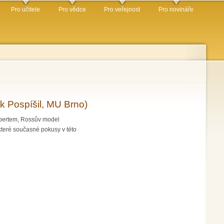
Pro učitele
Pro vědce
Pro veřejnost
Pro novináře
k Pospíšil, MU Brno)
embertem, Rossův model
teré současné pokusy v této