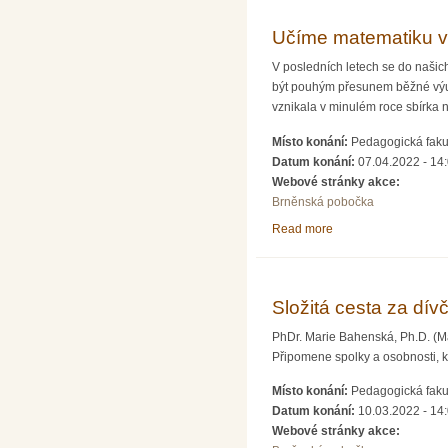
Učíme matematiku v
V posledních letech se do našic
být pouhým přesunem běžné výuky 
vznikala v minulém roce sbírka n
Místo konání:
Pedagogická fakul
Datum konání:
07.04.2022 - 14
Webové stránky akce:
Brněnská pobočka
Read more
about Učíme matemat
Složitá cesta za dív
PhDr. Marie Bahenská, Ph.D. (Ma
Připomene spolky a osobnosti, kte
Místo konání:
Pedagogická fakul
Datum konání:
10.03.2022 - 14
Webové stránky akce: